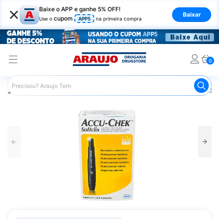
×
Baixe o APP e ganhe 5% OFF!
Baixar
cupom
Use o
APP5
na primeira compra
0
Araujo
Saúde e Bem Estar
Acessórios para Diabetes