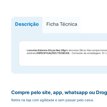
Descrição
Ficha Técnica
Lancetas Estereis Glicoo Neo 28g
As lancetas Glicoo Neo proporciona
estéreis.
ESPECIFICAÇÕES TÉCNICAS:
- Conteúdo da embalagem: 01 cai
Compre pelo site, app, whatsapp ou Drog
Retire na loja com agilidade e sem passar pelo caixa.