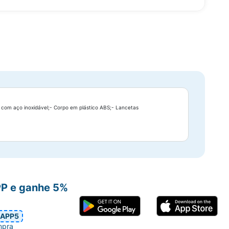
a com aço inoxidável;- Corpo em plástico ABS;- Lancetas
PP e ganhe 5%
APP5
mpra