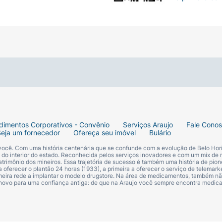
dimentos Corporativos - Convênio
Serviços Araujo
Fale Cono
Seja um fornecedor
Ofereça seu imóvel
Bulário
 você. Com uma história centenária que se confunde com a evolução de Belo Hori
s do interior do estado. Reconhecida pelos serviços inovadores e com um mix de 
trimônio dos mineiros. Essa trajetória de sucesso é também uma história de pion
 oferecer o plantão 24 horas (1933), a primeira a oferecer o serviço de telemarke
primeira rede a implantar o modelo drugstore. Na área de medicamentos, também nã
 novo para uma confiança antiga: de que na Araujo você sempre encontra medi