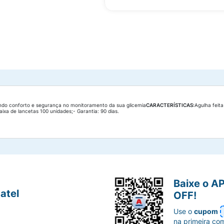
ndo conforto e segurança no monitoramento da sua glicemia
CARACTERÍSTICAS:
Agulha feit
xa de lancetas 100 unidades;- Garantia: 90 dias.
Baixe o A
atel
OFF!
Use o
cupom
na primeira co