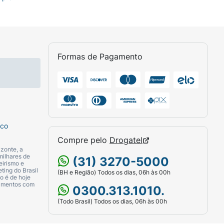
Formas de Pagamento
sco
Compre pelo
Drogatel
zonte, a
milhares de
(31) 3270-5000
eirismo e
ting do Brasil
(BH e Região) Todos os dias, 06h às 00h
o é de hoje
camentos com
0300.313.1010.
(Todo Brasil) Todos os dias, 06h às 00h