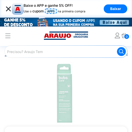
×
Baixe o APP e ganhe 5% OFF!
Baixar
cupom
Use o
APP5
na primeira compra
0
Araujo
Infantil
Cuidados para as Mamães
Cremes e P