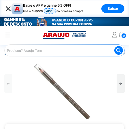
×
Baixe o APP e ganhe 5% OFF!
Baixar
cupom
Use o
APP5
na primeira compra
0
Araujo
Maquiagem
Olhos
Lápis de Olho
Lápis Del