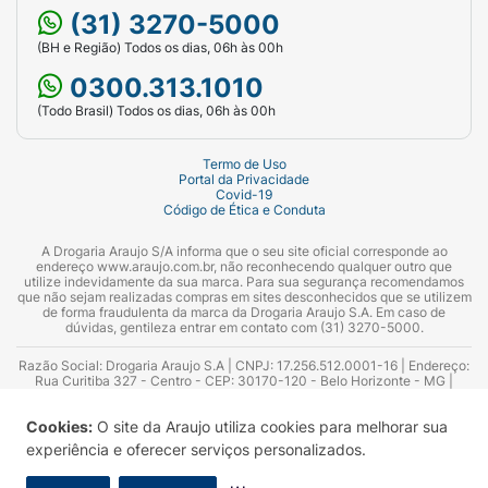
(31) 3270-5000
(BH e Região) Todos os dias, 06h às 00h
0300.313.1010
(Todo Brasil) Todos os dias, 06h às 00h
Termo de Uso
Portal da Privacidade
Covid-19
Código de Ética e Conduta
A Drogaria Araujo S/A informa que o seu site oficial corresponde ao
endereço www.araujo.com.br, não reconhecendo qualquer outro que
utilize indevidamente da sua marca. Para sua segurança recomendamos
que não sejam realizadas compras em sites desconhecidos que se utilizem
de forma fraudulenta da marca da Drogaria Araujo S.A. Em caso de
dúvidas, gentileza entrar em contato com (31) 3270-5000.
Razão Social: Drogaria Araujo S.A | CNPJ: 17.256.512.0001-16 | Endereço:
Rua Curitiba 327 - Centro - CEP: 30170-120 - Belo Horizonte - MG |
Telefones: 0300.313.1010 e (31) 3270-5000 Horário de funcionamento -
06:00h às 00:00h | Consultores técnicos responsáveis: Hairton Ayres
Cookies:
O site da Araujo utiliza cookies para melhorar sua
Azevedo Guimarães – CRF 10.965 | Yasmin Silva Alvarenga – CRF 52.584 -
Consultor substituto: Thiago Aguiar Pinheiro - CRF Nº 13.748. Alvará
experiência e oferecer serviços personalizados.
Sanitário: 2025020713 | Autorização de Funcionamento da Empresa (AFE):
7.16355-1