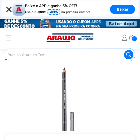
×
Baixe o APP e ganhe 5% OFF!
Baixar
cupom
Use o
APP5
na primeira compra
0
Araujo
Maquiagem
Olhos
Sobrancelha
Lápis para