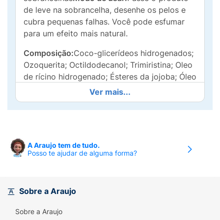
de leve na sobrancelha, desenhe os pelos e
cubra pequenas falhas. Você pode esfumar
para um efeito mais natural.
Composição:
Coco-glicerídeos hidrogenados;
Ozoquerita; Octildodecanol; Trimiristina; Oleo
de rícino hidrogenado; Ésteres da jojoba; Óleo
de soja hidrogenado; Dióxido de silício;
Ver mais...
Caprililglicol; Tetra-di-t-butil hidróxi-
hidrocinamato de pentaeritritila; Manteiga de
butyrospermum parkii; Tocoferol. [+/-: Óxido
de ferro preto; Dióxido de titânio; Óxido de
A Araujo tem de tudo.
ferro amarelo; óxido de ferro vermelho.
Posso te ajudar de alguma forma?
Sobre a Araujo
Sobre a Araujo