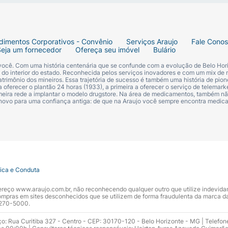
dimentos Corporativos - Convênio
Serviços Araujo
Fale Cono
Seja um fornecedor
Ofereça seu imóvel
Bulário
 você. Com uma história centenária que se confunde com a evolução de Belo Hori
s do interior do estado. Reconhecida pelos serviços inovadores e com um mix de 
trimônio dos mineiros. Essa trajetória de sucesso é também uma história de pion
 oferecer o plantão 24 horas (1933), a primeira a oferecer o serviço de telemarke
primeira rede a implantar o modelo drugstore. Na área de medicamentos, também nã
 novo para uma confiança antiga: de que na Araujo você sempre encontra medi
tica e Conduta
ndereço www.araujo.com.br, não reconhecendo qualquer outro que utilize indevid
pras em sites desconhecidos que se utilizem de forma fraudulenta da marca d
 3270-5000.
ço: Rua Curitiba 327 - Centro - CEP: 30170-120 - Belo Horizonte - MG | Telefon