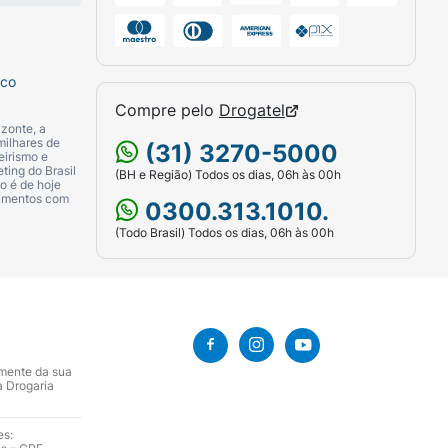
sco
Compre pelo
Drogatel
zonte, a
milhares de
(31) 3270-5000
eirismo e
ting do Brasil
(BH e Região) Todos os dias, 06h às 00h
o é de hoje
camentos com
0300.313.1010.
(Todo Brasil) Todos os dias, 06h às 00h
amente da sua
a Drogaria
es: