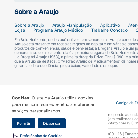
Sobre a Araujo
Sobre a Araujo
Araujo Manipulação
Aplicativo
Aten
Lojas
Programa Araujo Médico
Trabalhe Conosco
Em Belo Horizonte, onde você estiver, tem sempre uma Araujo perto de
Araujo está presente em todas as regiões da capital e em várias cidade
produtos de conveniência, saúde e bem-estar, a Drogaria Araujo é um pa
compromisso com o cliente: ela é a primeira drogaria de Belo Horizonte a
– o Drogatel Araujo (1963), a primeira drogaria Drive-Thru (1990) e a 
que a Araujo se destaca. O “Padrão Araujo de Medicamentos” dá nome
garantias de procedência, preço baixo, variedade e estoque.
Cookies:
O site da Araujo utiliza cookies
Termo de Uso
Portal da Privacidade
Covid-19
Código de É
para melhorar sua experiência e oferecer
serviços personalizados.
A Drogaria Araujo S/A informa que o seu site oficial corresponde ao e
marca. Para sua segurança recomendamos que não sejam realizadas com
Araujo S.A. Em caso de dúvidas, gentileza entrar em contato com (31)
Permitir
Dispensar
Razão Social: Drogaria Araujo S.A | CNPJ: 17.256.512.0001-16 | Endere
Preferências de Cookies