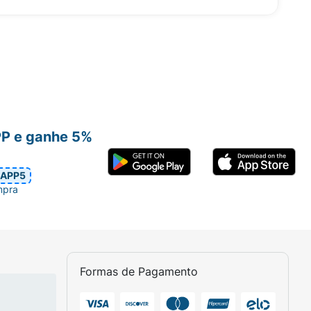
PP e ganhe 5%
APP5
mpra
Formas de Pagamento