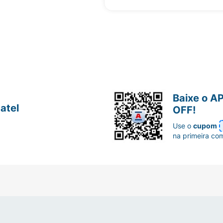
Baixe o A
atel
OFF!
Use o
cupom
na primeira co