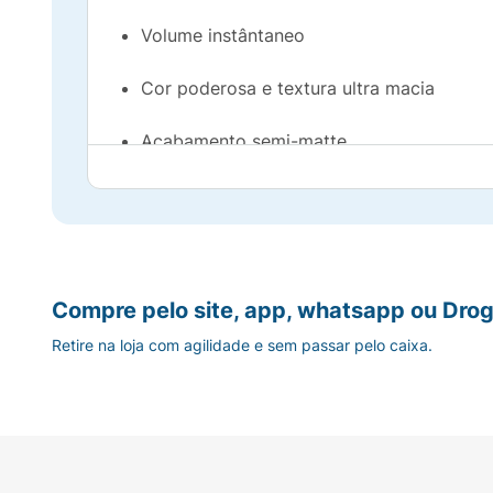
Volume instântaneo
Cor poderosa e textura ultra macia
Acabamento semi-matte
Ponta chanfrada e precisa
Embalagem premium de click
Use para definir o contorno ou como bat
Compre pelo site, app, whatsapp ou Drog
Retire na loja com agilidade e sem passar pelo caixa.
Modo de Usar
1- Aperte a base do produto até a ponta ap
2- Contorne os lábios da maneira que desej