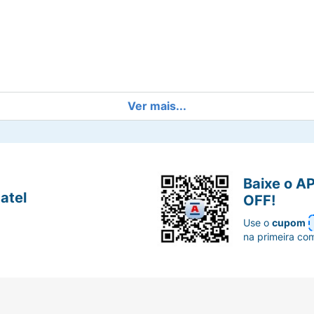
Ver mais...
Baixe o A
om para preencher toda a boca
atel
OFF!
Use o
cupom
na primeira co
arecer.
ar, começando pelo arco do cupido para um efeito mais def