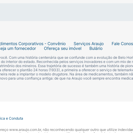
cha também todo o lábio com a lapiseira antes de aplicar
m o Gloss Big&Full POWER, o queridinho do volume extremo
AS CRIANÇAS. NOCIVO SE FOR INGERIDO. SUSPENDA O 
dimentos Corporativos - Convênio
Serviços Araujo
Fale Cono
Seja um fornecedor
Ofereça seu imóvel
Bulário
 você. Com uma história centenária que se confunde com a evolução de Belo Hori
s do interior do estado. Reconhecida pelos serviços inovadores e com um mix de 
trimônio dos mineiros. Essa trajetória de sucesso é também uma história de pion
 oferecer o plantão 24 horas (1933), a primeira a oferecer o serviço de telemarke
primeira rede a implantar o modelo drugstore. Na área de medicamentos, também nã
 novo para uma confiança antiga: de que na Araujo você sempre encontra medi
tica e Conduta
ndereço www.araujo.com.br, não reconhecendo qualquer outro que utilize indevid