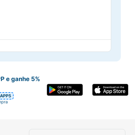
PP e ganhe 5%
APP5
mpra
inido.