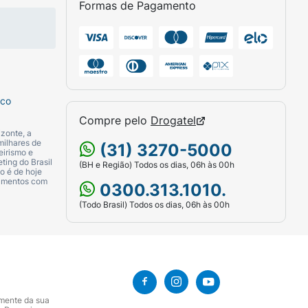
 o batom ou gloss.
Formas de Pagamento
!
USO EM CASO DE SENSIBILIZAÇÃO E
sco
Compre pelo
Drogatel
zonte, a
milhares de
(31) 3270-5000
eirismo e
ting do Brasil
(BH e Região) Todos os dias, 06h às 00h
o é de hoje
camentos com
0300.313.1010.
(Todo Brasil) Todos os dias, 06h às 00h
amente da sua