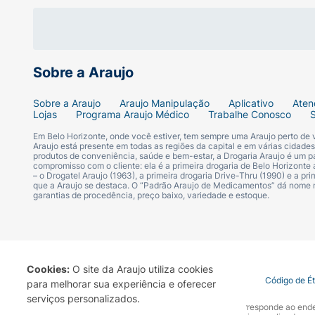
3- Para um look ainda mais volumoso, preen
4- Combine sua Lapiseira Labial Volume co
Sobre a Araujo
Contraindicação e Precaução
ATENÇÃO. MANTENHA FORA DO ALCANCE D
Sobre a Araujo
Araujo Manipulação
Aplicativo
Aten
Lojas
Programa Araujo Médico
Trabalhe Conosco
PROCURE UM MÉDICO.
Em Belo Horizonte, onde você estiver, tem sempre uma Araujo perto de
Araujo está presente em todas as regiões da capital e em várias cidade
produtos de conveniência, saúde e bem-estar, a Drogaria Araujo é um pa
compromisso com o cliente: ela é a primeira drogaria de Belo Horizonte a
– o Drogatel Araujo (1963), a primeira drogaria Drive-Thru (1990) e a 
que a Araujo se destaca. O “Padrão Araujo de Medicamentos” dá nome
garantias de procedência, preço baixo, variedade e estoque.
Cookies:
O site da Araujo utiliza cookies
Termo de Uso
Portal da Privacidade
Covid-19
Código de É
para melhorar sua experiência e oferecer
serviços personalizados.
A Drogaria Araujo S/A informa que o seu site oficial corresponde ao e