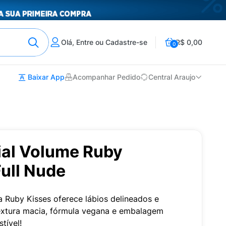
Olá, Entre ou Cadastre-se
R$ 0,00
0
Baixar App
Acompanhar Pedido
Central Araujo
ial Volume Ruby
Full Nude
a Ruby Kisses oferece lábios delineados e
xtura macia, fórmula vegana e embalagem
tível!