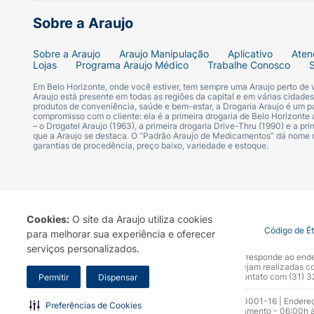
Sobre a Araujo
Sobre a Araujo
Araujo Manipulação
Aplicativo
Aten
Lojas
Programa Araujo Médico
Trabalhe Conosco
Em Belo Horizonte, onde você estiver, tem sempre uma Araujo perto de
Araujo está presente em todas as regiões da capital e em várias cidade
produtos de conveniência, saúde e bem-estar, a Drogaria Araujo é um pa
compromisso com o cliente: ela é a primeira drogaria de Belo Horizonte a
– o Drogatel Araujo (1963), a primeira drogaria Drive-Thru (1990) e a 
que a Araujo se destaca. O “Padrão Araujo de Medicamentos” dá nome
garantias de procedência, preço baixo, variedade e estoque.
Cookies:
O site da Araujo utiliza cookies
Termo de Uso
Portal da Privacidade
Covid-19
Código de É
para melhorar sua experiência e oferecer
serviços personalizados.
A Drogaria Araujo S/A informa que o seu site oficial corresponde ao e
marca. Para sua segurança recomendamos que não sejam realizadas com
Araujo S.A. Em caso de dúvidas, gentileza entrar em contato com (31)
Permitir
Dispensar
Razão Social: Drogaria Araujo S.A | CNPJ: 17.256.512.0001-16 | Endere
Preferências de Cookies
0300.313.1010 e (31) 3270-5000 Horário de funcionamento - 06:00h à