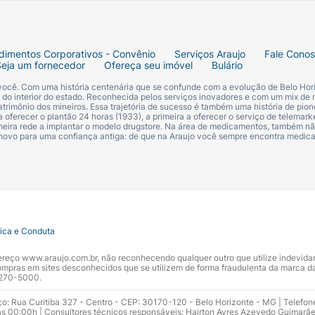
dimentos Corporativos - Convênio
Serviços Araujo
Fale Cono
Seja um fornecedor
Ofereça seu imóvel
Bulário
 você. Com uma história centenária que se confunde com a evolução de Belo Hori
s do interior do estado. Reconhecida pelos serviços inovadores e com um mix de 
trimônio dos mineiros. Essa trajetória de sucesso é também uma história de pion
 oferecer o plantão 24 horas (1933), a primeira a oferecer o serviço de telemarke
primeira rede a implantar o modelo drugstore. Na área de medicamentos, também nã
 novo para uma confiança antiga: de que na Araujo você sempre encontra medi
tica e Conduta
ndereço www.araujo.com.br, não reconhecendo qualquer outro que utilize indevid
pras em sites desconhecidos que se utilizem de forma fraudulenta da marca d
 3270-5000.
ço: Rua Curitiba 327 - Centro - CEP: 30170-120 - Belo Horizonte - MG | Telefon
s 00:00h | Consultores técnicos responsáveis: Hairton Ayres Azevedo Guimarã