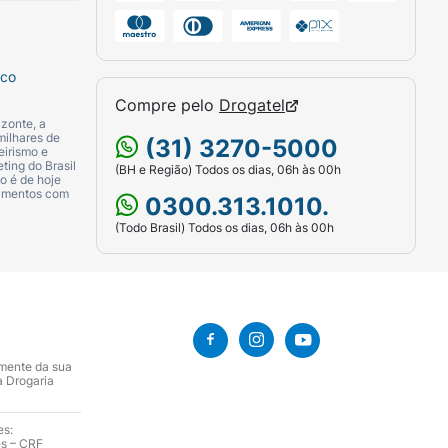
sco
Compre pelo
Drogatel
zonte, a
milhares de
(31) 3270-5000
eirismo e
ting do Brasil
(BH e Região) Todos os dias, 06h às 00h
o é de hoje
camentos com
0300.313.1010.
(Todo Brasil) Todos os dias, 06h às 00h
amente da sua
a Drogaria
es:
es – CRF