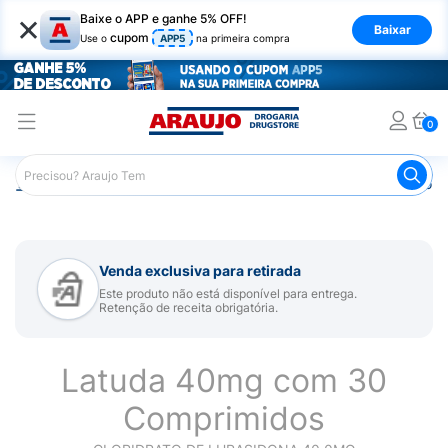
×
Baixe o APP e ganhe 5% OFF!
Baixar
cupom
Use o
APP5
na primeira compra
0
Araujo
Medicamentos
Remédio para Sistema Nervoso Ce
Venda exclusiva para retirada
Este produto não está disponível para entrega.
Retenção de receita obrigatória.
Latuda 40mg com 30
Comprimidos