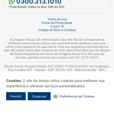
0300.313.1010
(Todo Brasil) Todos os dias, 06h às 00h
Termo de Uso
Portal da Privacidade
Covid-19
Código de Ética e Conduta
A Drogaria Araujo S/A informa que o seu site oficial corresponde ao
endereço www.araujo.com.br, não reconhecendo qualquer outro que
utilize indevidamente da sua marca. Para sua segurança recomendamos
que não sejam realizadas compras em sites desconhecidos que se utilizem
de forma fraudulenta da marca da Drogaria Araujo S.A. Em caso de
dúvidas, gentileza entrar em contato com (31) 3270-5000.
Razão Social: Drogaria Araujo S.A | CNPJ: 17.256.512.0001-16 | Endereço:
Rua Curitiba 327 - Centro - CEP: 30170-120 - Belo Horizonte - MG |
Telefones: 0300.313.1010 e (31) 3270-5000 Horário de funcionamento -
06:00h às 00:00h | Consultores técnicos responsáveis: Hairton Ayres
Cookies:
O site da Araujo utiliza cookies para melhorar sua
Azevedo Guimarães – CRF 10.965 | Yasmin Silva Alvarenga – CRF 52.584 -
Consultor substituto: Thiago Aguiar Pinheiro - CRF Nº 13.748. Alvará
experiência e oferecer serviços personalizados.
Sanitário: 2025020713 | Autorização de Funcionamento da Empresa (AFE):
7.16355-1
Permitir
Dispensar
Preferências de Cookies