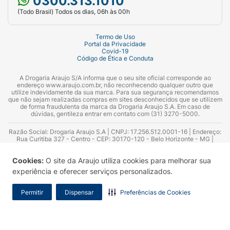
0300.313.1010
(Todo Brasil) Todos os dias, 06h às 00h
Termo de Uso
Portal da Privacidade
Covid-19
Código de Ética e Conduta
A Drogaria Araujo S/A informa que o seu site oficial corresponde ao
endereço www.araujo.com.br, não reconhecendo qualquer outro que
utilize indevidamente da sua marca. Para sua segurança recomendamos
que não sejam realizadas compras em sites desconhecidos que se utilizem
de forma fraudulenta da marca da Drogaria Araujo S.A. Em caso de
dúvidas, gentileza entrar em contato com (31) 3270-5000.
Razão Social: Drogaria Araujo S.A | CNPJ: 17.256.512.0001-16 | Endereço:
Rua Curitiba 327 - Centro - CEP: 30170-120 - Belo Horizonte - MG |
Telefones: 0300.313.1010 e (31) 3270-5000 Horário de funcionamento -
06:00h às 00:00h | Consultores técnicos responsáveis: Hairton Ayres
Cookies:
O site da Araujo utiliza cookies para melhorar sua
Azevedo Guimarães – CRF 10.965 | Yasmin Silva Alvarenga – CRF 52.584 -
Consultor substituto: Thiago Aguiar Pinheiro - CRF Nº 13.748. Alvará
experiência e oferecer serviços personalizados.
Sanitário: 2025020713 | Autorização de Funcionamento da Empresa (AFE):
7.16355-1
Permitir
Dispensar
Preferências de Cookies