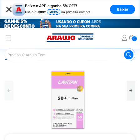
×
Baixe o APP e ganhe 5% OFF!
Baixar
cupom
Use o
APP5
na primeira compra
0
Araujo
Saúde e Bem Estar
Vitaminas e Minerais
Poliv