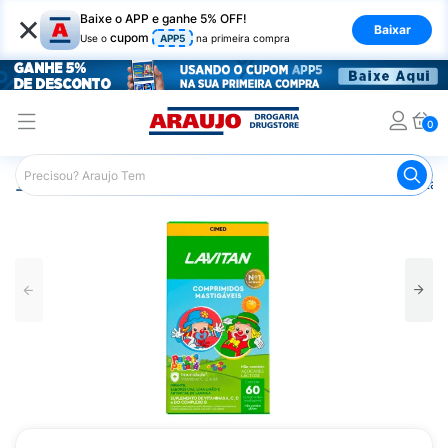
×
Baixe o APP e ganhe 5% OFF!
Baixar
cupom
Use o
APP5
na primeira compra
0
Araujo
Saúde e Bem Estar
Vitaminas e Minerais
Vitam