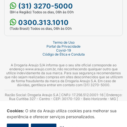
(31) 3270-5000
(BH e Região) Todos os dias, 06h às 00h
0300.313.1010
(Todo Brasil) Todos os dias, 06h às 00h
Termo de Uso
Portal da Privacidade
Covid-19
Código de Ética e Conduta
A Drogaria Araujo S/A informa que o seu site oficial corresponde ao
endereço www.araujo.com.br, não reconhecendo qualquer outro que
utilize indevidamente da sua marca. Para sua segurança recomendamos
que não sejam realizadas compras em sites desconhecidos que se utilizem
de forma fraudulenta da marca da Drogaria Araujo S.A. Em caso de
dúvidas, gentileza entrar em contato com (31) 3270-5000.
Razão Social: Drogaria Araujo S.A | CNPJ: 17.256.512.0001-16 | Endereço:
Rua Curitiba 327 - Centro - CEP: 30170-120 - Belo Horizonte - MG |
Telefones: 0300.313.1010 e (31) 3270-5000 Horário de funcionamento -
06:00h às 00:00h | Consultores técnicos responsáveis: Hairton Ayres
Cookies:
O site da Araujo utiliza cookies para melhorar sua
Azevedo Guimarães – CRF 10.965 | Yasmin Silva Alvarenga – CRF 52.584 -
Consultor substituto: Thiago Aguiar Pinheiro - CRF Nº 13.748. Alvará
experiência e oferecer serviços personalizados.
Sanitário: 2025020713 | Autorização de Funcionamento da Empresa (AFE):
7.16355-1