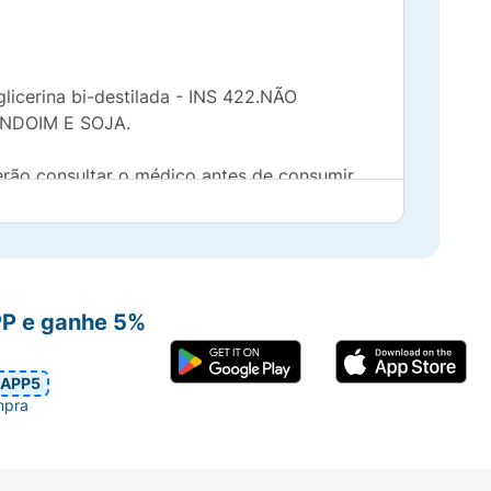
glicerina bi-destilada - INS 422.NÃO
NDOIM E SOJA.
rão consultar o médico antes de consumir
revina, trate ou cure doenças.
PP e ganhe 5%
APP5
mpra