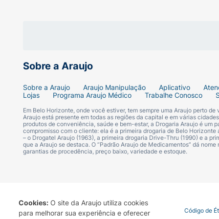
Sobre a Araujo
Sobre a Araujo
Araujo Manipulação
Aplicativo
Aten
Lojas
Programa Araujo Médico
Trabalhe Conosco
Em Belo Horizonte, onde você estiver, tem sempre uma Araujo perto de
Araujo está presente em todas as regiões da capital e em várias cidade
produtos de conveniência, saúde e bem-estar, a Drogaria Araujo é um pa
compromisso com o cliente: ela é a primeira drogaria de Belo Horizonte a
– o Drogatel Araujo (1963), a primeira drogaria Drive-Thru (1990) e a 
que a Araujo se destaca. O “Padrão Araujo de Medicamentos” dá nome
garantias de procedência, preço baixo, variedade e estoque.
Cookies:
O site da Araujo utiliza cookies
Termo de Uso
Portal da Privacidade
Covid-19
Código de É
para melhorar sua experiência e oferecer