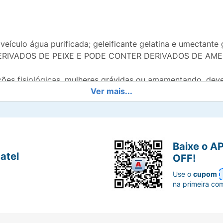
eículo água purificada; geleificante gelatina e umectante 
RIVADOS DE PEIXE E PODE CONTER DERIVADOS DE AME
ões fisiológicas, mulheres grávidas ou amamentando, deve
Ver mais...
crustáceos devem evitar o consumo desse produto.
 evidências científicas comprovadas de que este alimento p
Baixe o A
atel
OFF!
Use o
cupom
na primeira co