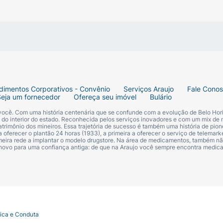
dimentos Corporativos - Convênio
Serviços Araujo
Fale Cono
Seja um fornecedor
Ofereça seu imóvel
Bulário
 você. Com uma história centenária que se confunde com a evolução de Belo Hori
s do interior do estado. Reconhecida pelos serviços inovadores e com um mix de 
trimônio dos mineiros. Essa trajetória de sucesso é também uma história de pion
 oferecer o plantão 24 horas (1933), a primeira a oferecer o serviço de telemarke
primeira rede a implantar o modelo drugstore. Na área de medicamentos, também nã
 novo para uma confiança antiga: de que na Araujo você sempre encontra medi
tica e Conduta