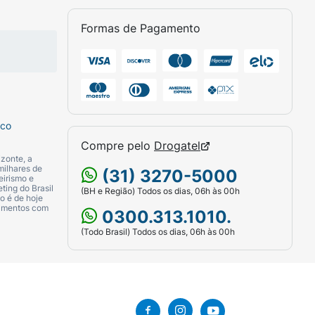
Formas de Pagamento
sco
Compre pelo
Drogatel
zonte, a
milhares de
(31) 3270-5000
eirismo e
ting do Brasil
(BH e Região) Todos os dias, 06h às 00h
o é de hoje
camentos com
0300.313.1010.
(Todo Brasil) Todos os dias, 06h às 00h