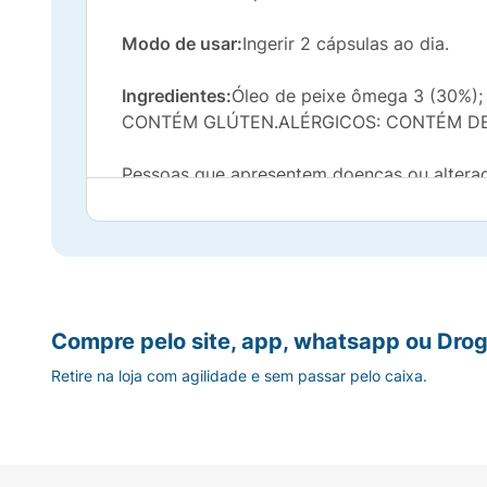
Modo de usar:
Ingerir 2 cápsulas ao dia.
Ingredientes:
Óleo de peixe ômega 3 (30%); v
CONTÉM GLÚTEN.ALÉRGICOS: CONTÉM DE
Pessoas que apresentem doenças ou alteraç
este produtoPessoas alérgicas a peixes e 
O Ministério da Saúde adverte: Não existem
Compre pelo site, app, whatsapp ou Drog
Retire na loja com agilidade e sem passar pelo caixa.