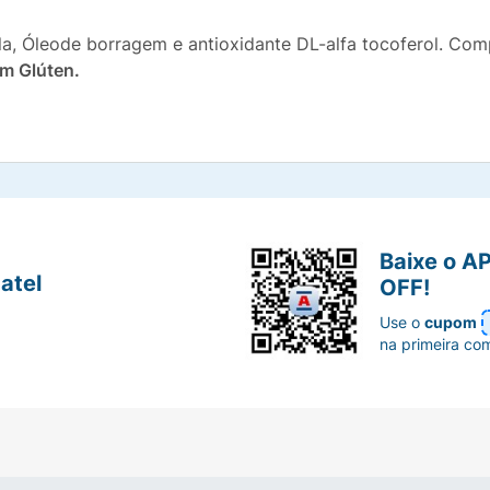
la, Óleode borragem e antioxidante DL-alfa tocoferol. Com
m Glúten.
Baixe o A
atel
OFF!
Use o
cupom
na primeira co