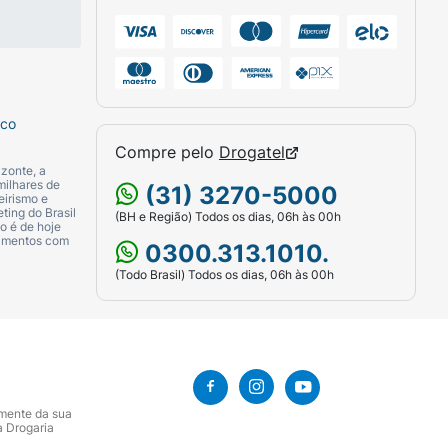
sco
Compre pelo
Drogatel
zonte, a
milhares de
(31) 3270-5000
eirismo e
ting do Brasil
(BH e Região) Todos os dias, 06h às 00h
o é de hoje
camentos com
0300.313.1010.
(Todo Brasil) Todos os dias, 06h às 00h
amente da sua
a Drogaria