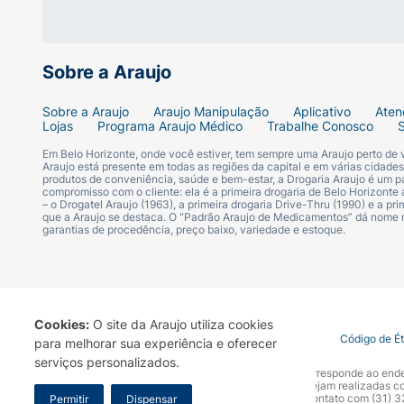
Sobre a Araujo
Sobre a Araujo
Araujo Manipulação
Aplicativo
Aten
Lojas
Programa Araujo Médico
Trabalhe Conosco
Em Belo Horizonte, onde você estiver, tem sempre uma Araujo perto de
Araujo está presente em todas as regiões da capital e em várias cidade
produtos de conveniência, saúde e bem-estar, a Drogaria Araujo é um pa
compromisso com o cliente: ela é a primeira drogaria de Belo Horizonte a
– o Drogatel Araujo (1963), a primeira drogaria Drive-Thru (1990) e a 
que a Araujo se destaca. O “Padrão Araujo de Medicamentos” dá nome
garantias de procedência, preço baixo, variedade e estoque.
Cookies:
O site da Araujo utiliza cookies
Termo de Uso
Portal da Privacidade
Covid-19
Código de É
para melhorar sua experiência e oferecer
serviços personalizados.
A Drogaria Araujo S/A informa que o seu site oficial corresponde ao e
marca. Para sua segurança recomendamos que não sejam realizadas com
Araujo S.A. Em caso de dúvidas, gentileza entrar em contato com (31)
Permitir
Dispensar