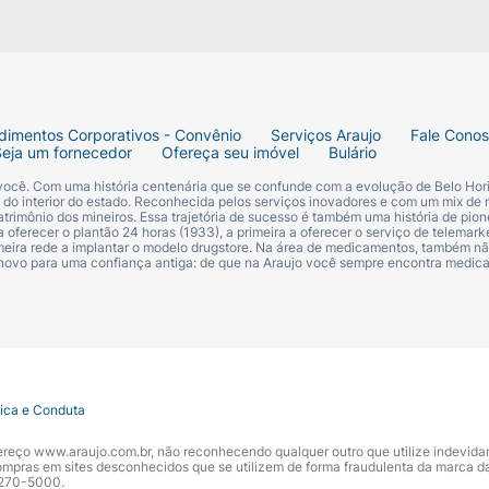
dimentos Corporativos - Convênio
Serviços Araujo
Fale Cono
Seja um fornecedor
Ofereça seu imóvel
Bulário
 você. Com uma história centenária que se confunde com a evolução de Belo Hori
s do interior do estado. Reconhecida pelos serviços inovadores e com um mix de 
trimônio dos mineiros. Essa trajetória de sucesso é também uma história de pion
 oferecer o plantão 24 horas (1933), a primeira a oferecer o serviço de telemarke
primeira rede a implantar o modelo drugstore. Na área de medicamentos, também nã
 novo para uma confiança antiga: de que na Araujo você sempre encontra medi
tica e Conduta
ndereço www.araujo.com.br, não reconhecendo qualquer outro que utilize indevid
pras em sites desconhecidos que se utilizem de forma fraudulenta da marca d
 3270-5000.