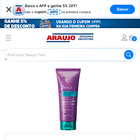
×
Baixe o APP e ganhe 5% OFF!
Baixar
cupom
Use o
APP5
na primeira compra
0
Araujo
Cabelo
Finalizadores
Leave-in
Leave-in Si