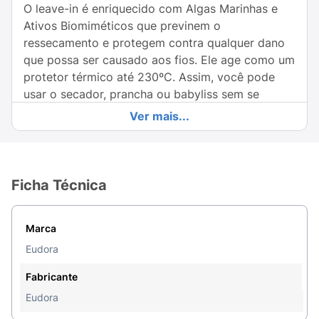
O leave-in é enriquecido com Algas Marinhas e
Ativos Biomiméticos que previnem o
ressecamento e protegem contra qualquer dano
que possa ser causado aos fios. Ele age como um
protetor térmico até 230ºC. Assim, você pode
usar o secador, prancha ou babyliss sem se
preocupar com prejuízos aos cabelos.
Ver mais...
Conselho de Aplicação: Com os cabelos úmidos
ou secos, aplique por todo o comprimento e
modele os fios como desejar. Não enxaguar.
Ficha Técnica
Reaplique sempre que necessário.
Marca
Eudora
Fabricante
Eudora