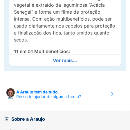
vegetal é extraído da leguminosa “Acácia
Senegal” e forma um filme de proteção
intensa. Com ação multibenefícios, pode ser
usado diariamente nos cabelos para proteção
e finalização dos fios, tanto úmidos quanto
secos.
11 em 01 Multibenefícios:
Ver mais...
1. Controle de frizz
2. Proteção térmica
3. Proteção solar capilar
A Araujo tem de tudo.
Posso te ajudar de alguma forma?
4. Reduz o ressecamento
5. Anti-umidade
Sobre a Araujo
6. Ultra maciez