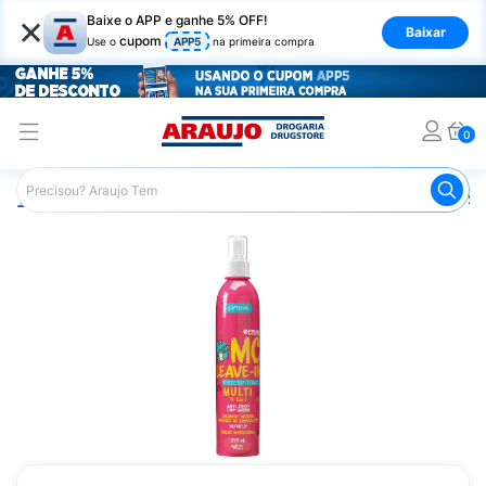
×
Baixe o APP e ganhe 5% OFF!
Baixar
cupom
Use o
APP5
na primeira compra
0
Araujo
Cabelo
Finalizadores
Leave-in
Leave In So