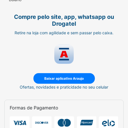
Senegal), Lactic Acid (Ácido Láctico),
Cyclopentasiloxane
Compre pelo site, app, whatsapp ou
(Decametilciclopentasiloxano), Dimethicone
Drogatel
(Dimeticona), Cocos Nucifera Oil (Óleo de
Coco), Cetearyl Alcohol (Álcool Cetearílico),
Retire na loja com agilidade e sem passar pelo caixa.
Butyrospermum Parkii Butter (Manteiga de
Karité), Parfum (Perfume), Stearamidopropyl
Dimethylamine (Isoestearamidopropil
Dimetilamina), Glutamic Acid (Ácido
Glutâmico),
Phenoxyethanol (Fenoxietanol), DMDM
Baixar aplicativo Araujo
Hydantoin (Dimetilidantoína), Caprylyl Glycol
Ofertas, novidades e praticidade no seu celular
(Caprililglicol), Ethylhexyl Methoxycinnamate
(Octinoxato).
Formas de Pagamento