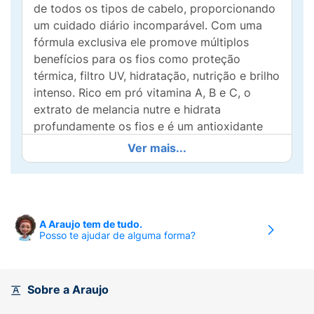
de todos os tipos de cabelo, proporcionando
um cuidado diário incomparável. Com uma
fórmula exclusiva ele promove múltiplos
benefícios para os fios como proteção
térmica, filtro UV, hidratação, nutrição e brilho
intenso. Rico em pró vitamina A, B e C, o
extrato de melancia nutre e hidrata
profundamente os fios e é um antioxidante
natural garantindo um cabelo saudável e
Ver mais...
revitalizado.
Cabelos protegidos, saudáveis e radiantes,
todos os dias!
A Araujo tem de tudo.
Nutre, hidrate e protege;
Posso te ajudar de alguma forma?
Brilho Intenso;
Anti-Frizz;
Sobre a Araujo