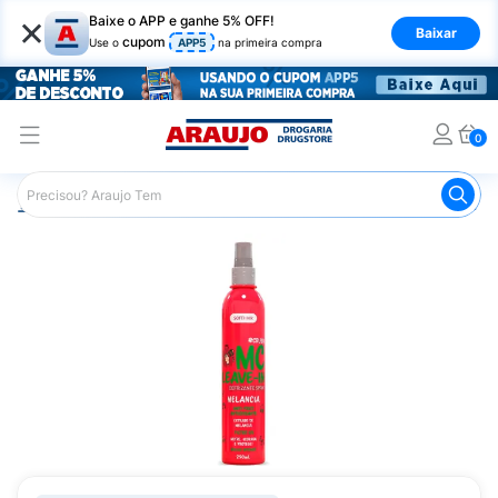
×
Baixe o APP e ganhe 5% OFF!
Baixar
cupom
Use o
APP5
na primeira compra
0
Araujo
Cabelo
Finalizadores
Leave-in
Leave-In S