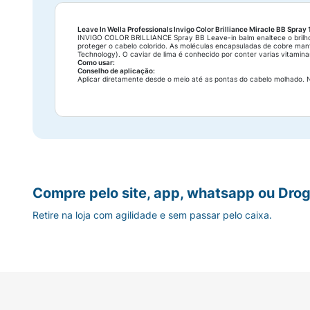
Leave In Wella Professionals Invigo Color Brilliance Miracle BB Spray
INVIGO COLOR BRILLIANCE Spray BB Leave-in balm enaltece o brilho 
proteger o cabelo colorido. As moléculas encapsuladas de cobre mant
Technology). O caviar de lima é conhecido por conter varias vitamina
Como usar:
Conselho de aplicação:
Aplicar diretamente desde o meio até as pontas do cabelo molhado. 
Compre pelo site, app, whatsapp ou Drog
Retire na loja com agilidade e sem passar pelo caixa.