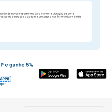
ação de novos ingredientes para manter a vibração da cor e
ocesso de coloração e ajudam a proteger a cor (Anti-Oxidant Shield
PP e ganhe 5%
APP5
mpra