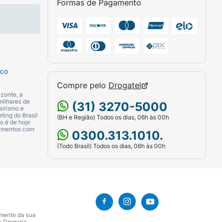
Formas de Pagamento
sco
Compre pelo
Drogatel
zonte, a
milhares de
(31) 3270-5000
eirismo e
ting do Brasil
(BH e Região) Todos os dias, 06h às 00h
o é de hoje
camentos com
0300.313.1010.
(Todo Brasil) Todos os dias, 06h às 00h
amente da sua
a Drogaria