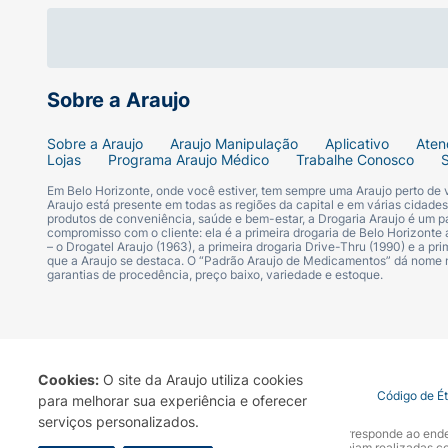
Sobre a Araujo
Sobre a Araujo
Araujo Manipulação
Aplicativo
Aten
Lojas
Programa Araujo Médico
Trabalhe Conosco
Em Belo Horizonte, onde você estiver, tem sempre uma Araujo perto de
Araujo está presente em todas as regiões da capital e em várias cidade
produtos de conveniência, saúde e bem-estar, a Drogaria Araujo é um pa
compromisso com o cliente: ela é a primeira drogaria de Belo Horizonte a
– o Drogatel Araujo (1963), a primeira drogaria Drive-Thru (1990) e a 
que a Araujo se destaca. O “Padrão Araujo de Medicamentos” dá nome
garantias de procedência, preço baixo, variedade e estoque.
Cookies:
O site da Araujo utiliza cookies
Termo de Uso
Portal da Privacidade
Covid-19
Código de É
para melhorar sua experiência e oferecer
serviços personalizados.
A Drogaria Araujo S/A informa que o seu site oficial corresponde ao e
marca. Para sua segurança recomendamos que não sejam realizadas com