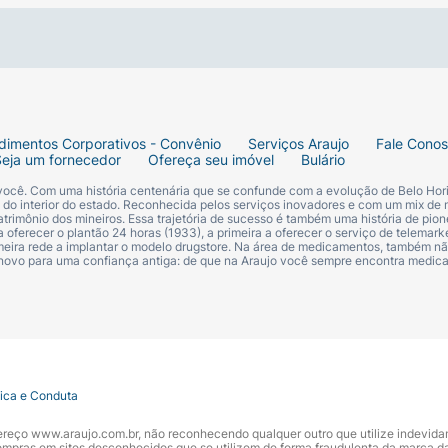
dimentos Corporativos - Convênio
Serviços Araujo
Fale Cono
Seja um fornecedor
Ofereça seu imóvel
Bulário
 você. Com uma história centenária que se confunde com a evolução de Belo Hori
s do interior do estado. Reconhecida pelos serviços inovadores e com um mix de 
trimônio dos mineiros. Essa trajetória de sucesso é também uma história de pion
 oferecer o plantão 24 horas (1933), a primeira a oferecer o serviço de telemarke
primeira rede a implantar o modelo drugstore. Na área de medicamentos, também nã
 novo para uma confiança antiga: de que na Araujo você sempre encontra medi
tica e Conduta
ndereço www.araujo.com.br, não reconhecendo qualquer outro que utilize indevid
pras em sites desconhecidos que se utilizem de forma fraudulenta da marca d