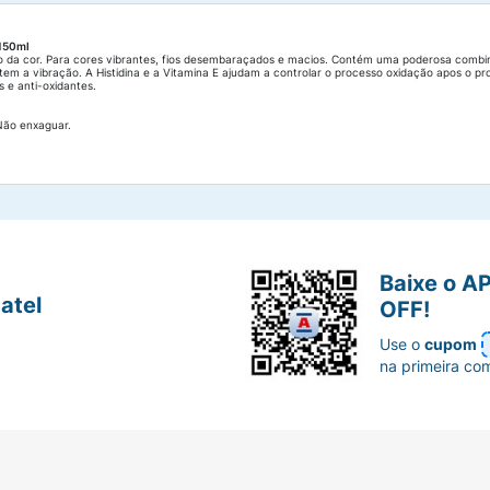
 150ml
da cor. Para cores vibrantes, fios desembaraçados e macios. Contém uma poderosa combin
em a vibração. A Histidina e a Vitamina E ajudam a controlar o processo oxidação apos o pr
s e anti-oxidantes.
Não enxaguar.
Baixe o A
atel
OFF!
Use o
cupom
na primeira co