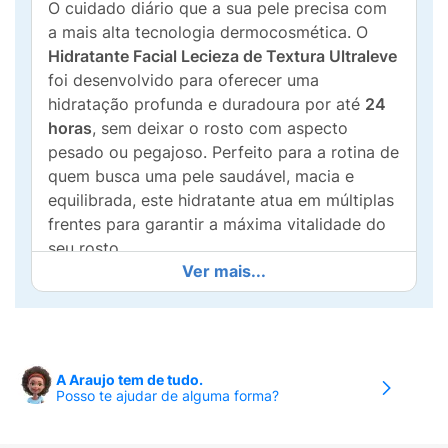
O cuidado diário que a sua pele precisa com
a mais alta tecnologia dermocosmética. O
Hidratante Facial Lecieza de Textura Ultraleve
foi desenvolvido para oferecer uma
hidratação profunda e duradoura por até
24
horas
, sem deixar o rosto com aspecto
pesado ou pegajoso. Perfeito para a rotina de
quem busca uma pele saudável, macia e
equilibrada, este hidratante atua em múltiplas
frentes para garantir a máxima vitalidade do
seu rosto.
Ver mais...
O grande segredo de sua eficácia está na sua
formulação tecnológica rica em ativos
premium. O poderoso
Nano Ácido Hialurônico
consegue penetrar nas camadas mais
A Araujo tem de tudo.
profundas da derme para reter a umidade,
Posso te ajudar de alguma forma?
garantindo viço e preenchimento.
Trabalhando em sinergia, o
Esqualano
e o