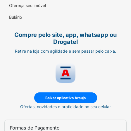
equilíbrio da produção de sebo ao longo do
Ofereça seu imóvel
dia.
Bulário
Barreira Fortalecida:
Protege e restaura a
barreira cutânea natural contra agressões
diárias.
Compre pelo site, app, whatsapp ou
Drogatel
Ativos de Alta Performance:
Enriquecido
Retire na loja com agilidade e sem passar pelo caixa.
com Nano Ácido Hialurônico, Esqualano,
Ácido Poliglutâmico e Polissacarídeos
Vegetais.
Versatilidade:
Formulado para se adaptar
com segurança a todos os tipos de pele.
Sugestão de Uso:
Baixar aplicativo Araujo
Com o rosto previamente limpo e seco,
Ofertas, novidades e praticidade no seu celular
aplique uma pequena quantidade do
Hidratante Facial Lecieza sobre a pele do
Formas de Pagamento
rosto e pescoço. Massageie suavemente