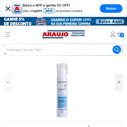
×
Baixe o APP e ganhe 5% OFF!
Baixar
cupom
Use o
APP5
na primeira compra
0
Araujo
Beleza e Cuidados
Cuidados com o Rosto
Hid