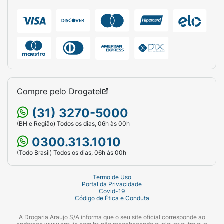
utilizando movimentos circulares e
ascendentes até a completa absorção do
produto. Pode ser incluído na sua rotina de
skincare pela manhã (antes do protetor solar)
e à noite.
Recomendação: Consulte seu
dermatologista para orientações específicas
para o seu tipo de pele.
Compre pelo
Drogatel
Ficha Técnica:
(31) 3270-5000
Marca:
Lecieza.
(BH e Região) Todos os dias, 06h às 00h
Produto:
Hidratante Facial.
0300.313.1010
(Todo Brasil) Todos os dias, 06h às 00h
Textura:
Ultraleve (rápida absorção).
Indicação:
Todos os tipos de pele.
Termo de Uso
Portal da Privacidade
Covid-19
Principais Ativos:
Nano Ácido Hialurônico,
Código de Ética e Conduta
Esqualano, Ácido Poliglutâmico,
A Drogaria Araujo S/A informa que o seu site oficial corresponde ao
Polissacarídeos Vegetais.