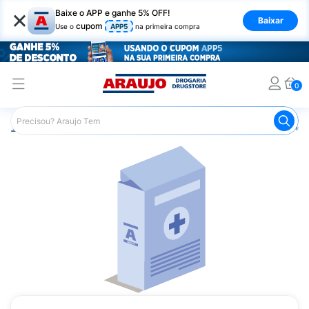
×
Baixe o APP e ganhe 5% OFF!
Baixar
cupom
Use o
APP5
na primeira compra
0
Araujo
Medicamentos
Medicamentos Especiais
Onco