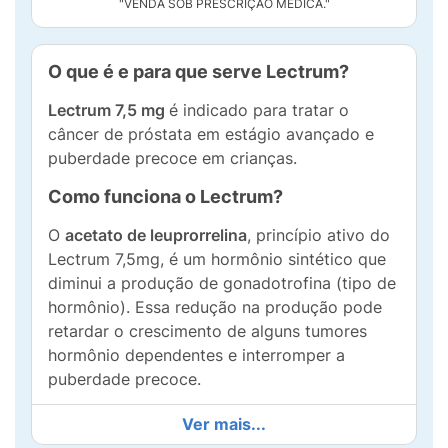
"VENDA SOB PRESCRIÇÃO MÉDICA."
O que é e para que serve Lectrum?
Lectrum 7,5 mg
é indicado para tratar o
câncer de próstata em estágio avançado e
puberdade precoce em crianças.
Como funciona o Lectrum?
O
acetato de leuprorrelina
, princípio ativo do
Lectrum 7,5mg, é um hormônio sintético que
diminui a produção de gonadotrofina (tipo de
hormônio). Essa redução na produção pode
retardar o crescimento de alguns tumores
hormônio dependentes e interromper a
puberdade precoce.
Qual a composição de Lectrum 7,5mg?
Ver mais...