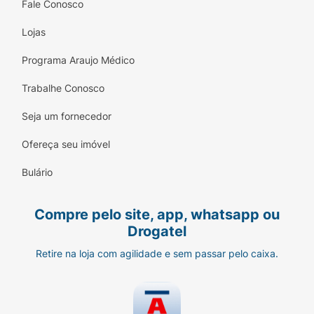
Fale Conosco
colocando o bisel da agulha no fundo do
mesmo;
Lojas
Programa Araujo Médico
Trabalhe Conosco
Seja um fornecedor
Ofereça seu imóvel
Descarte a agulha e utilize a agulha com
Bulário
dispositivo de segurança para fazer a
administração;
Compre pelo site, app, whatsapp ou
Limpe o local da administração e injete
Drogatel
o medicamento por via intramuscular.
Retire na loja com agilidade e sem passar pelo caixa.