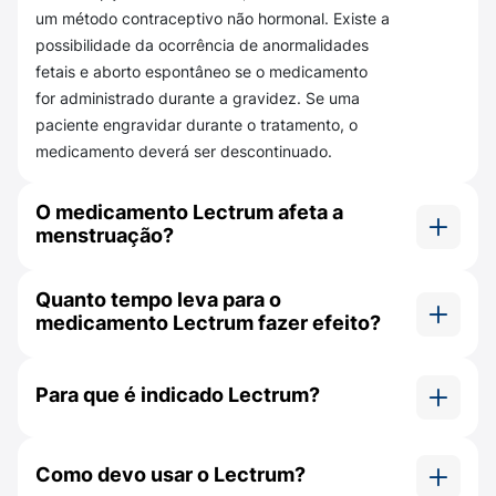
um método contraceptivo não hormonal. Existe a
Manitol;
possibilidade da ocorrência de anormalidades
Polissorbato 80;
fetais e aborto espontâneo se o medicamento
for administrado durante a gravidez. Se uma
Água para injetáveis.
paciente engravidar durante o tratamento, o
medicamento deverá ser descontinuado.
Sempre atente-se a todos os componentes
do medicamento, para verificar se você não
O medicamento Lectrum afeta a
tem alergia a ele e garantir um uso seguro.
menstruação?
Como usar o Lectrum?
Sim, pois podem ocorrer alterações menstruais.
Lectrum deve ser administrado por via
Quanto tempo leva para o
medicamento Lectrum fazer efeito?
intramuscular. Assim como outros
medicamentos injetáveis, recomenda-se
Lectrum (acetato de leuprorrelina) é uma
mudar o local da injecção a cada aplicação.
medicação hormonal que leva um período de 2 a
Para que é indicado Lectrum?
4 semanas para alcançar o efeito terapêutico
Você pode aplicar a injeção de Lectrum na
esperado.
Lectrum é um medicamento injetável indicado
parte traseira das coxas, nos glúteos ou na
para tratar câncer de próstata e puberdade
Como devo usar o Lectrum?
parte superior dos braços.
precoce.