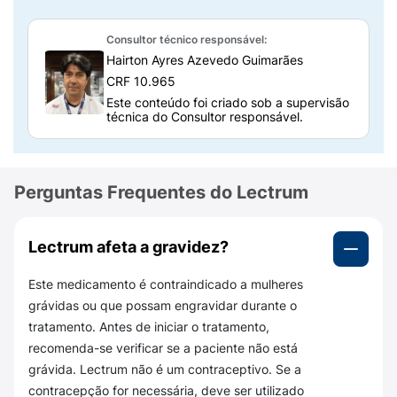
Cada frasco-ampola de Lectrum 7,5mg possui
7,5 mg de acetato de leuprorrelina
,
mais
Consultor técnico responsável:
alguns excipientes. Os excipientes são
Hairton Ayres Azevedo Guimarães
substâncias adicionadas para dar forma e
CRF 10.965
facilitar a administração do medicamento.
Este conteúdo foi criado sob a supervisão
técnica do Consultor responsável.
São eles:
Gelatina;
Perguntas Frequentes do Lectrum
Copolímero de glicolida e lactida;
Ácido glicólico;
Lectrum afeta a gravidez?
Manitol.
Este medicamento é contraindicado a mulheres
O medicamento acompanha uma ampola com
grávidas ou que possam engravidar durante o
1,5 ml de diluente, mais os seguintes
tratamento. Antes de iniciar o tratamento,
excipientes:
recomenda-se verificar se a paciente não está
grávida. Lectrum não é um contraceptivo. Se a
Carmelose sódica;
contracepção for necessária, deve ser utilizado