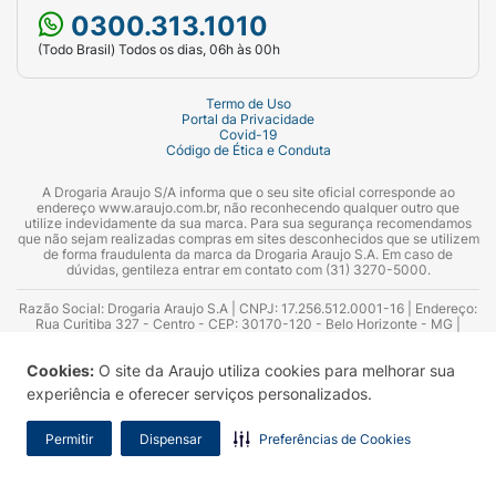
Dose inicial
0300.313.1010
(Todo Brasil) Todos os dias, 06h às 00h
Número de injeções
Termo de Uso
Portal da Privacidade
Peso menor que 25,0 kg
Covid-19
Código de Ética e Conduta
A Drogaria Araujo S/A informa que o seu site oficial corresponde ao
7,50 mg por mês
endereço www.araujo.com.br, não reconhecendo qualquer outro que
utilize indevidamente da sua marca. Para sua segurança recomendamos
que não sejam realizadas compras em sites desconhecidos que se utilizem
1 de 7,5 mg
de forma fraudulenta da marca da Drogaria Araujo S.A. Em caso de
dúvidas, gentileza entrar em contato com (31) 3270-5000.
Razão Social: Drogaria Araujo S.A | CNPJ: 17.256.512.0001-16 | Endereço:
Peso entre 25,0 e 37,5 kg
Rua Curitiba 327 - Centro - CEP: 30170-120 - Belo Horizonte - MG |
Telefones: 0300.313.1010 e (31) 3270-5000 Horário de funcionamento -
06:00h às 00:00h | Consultores técnicos responsáveis: Hairton Ayres
Cookies:
O site da Araujo utiliza cookies para melhorar sua
Azevedo Guimarães – CRF 10.965 | Yasmin Silva Alvarenga – CRF 52.584 -
11,25 mg por mês
Consultor substituto: Thiago Aguiar Pinheiro - CRF Nº 13.748. Alvará
experiência e oferecer serviços personalizados.
Sanitário: 2025020713 | Autorização de Funcionamento da Empresa (AFE):
7.16355-1
1 de 7,5 mg + 1 de 3,75
Permitir
Dispensar
Preferências de Cookies