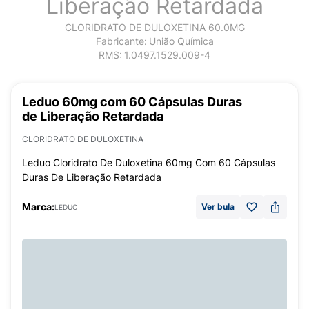
Liberação Retardada
CLORIDRATO DE DULOXETINA 60.0MG
Fabricante:
União Química
RMS:
1.0497.1529.009-4
Leduo 60mg com 60 Cápsulas Duras
de Liberação Retardada
CLORIDRATO DE DULOXETINA
Leduo Cloridrato De Duloxetina 60mg Com 60 Cápsulas
Duras De Liberação Retardada
Marca:
Ver bula
LEDUO