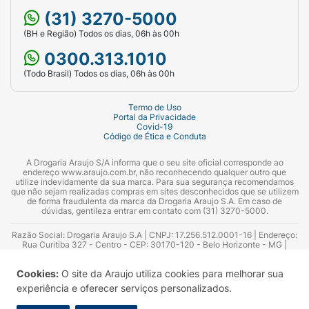
(31) 3270-5000
(BH e Região) Todos os dias, 06h às 00h
0300.313.1010
(Todo Brasil) Todos os dias, 06h às 00h
Termo de Uso
Portal da Privacidade
Covid-19
Código de Ética e Conduta
A Drogaria Araujo S/A informa que o seu site oficial corresponde ao
endereço www.araujo.com.br, não reconhecendo qualquer outro que
utilize indevidamente da sua marca. Para sua segurança recomendamos
que não sejam realizadas compras em sites desconhecidos que se utilizem
de forma fraudulenta da marca da Drogaria Araujo S.A. Em caso de
dúvidas, gentileza entrar em contato com (31) 3270-5000.
Razão Social: Drogaria Araujo S.A | CNPJ: 17.256.512.0001-16 | Endereço:
Rua Curitiba 327 - Centro - CEP: 30170-120 - Belo Horizonte - MG |
Telefones: 0300.313.1010 e (31) 3270-5000 Horário de funcionamento -
06:00h às 00:00h | Consultores técnicos responsáveis: Hairton Ayres
Cookies:
O site da Araujo utiliza cookies para melhorar sua
Azevedo Guimarães – CRF 10.965 | Yasmin Silva Alvarenga – CRF 52.584 -
Consultor substituto: Thiago Aguiar Pinheiro - CRF Nº 13.748. Alvará
experiência e oferecer serviços personalizados.
Sanitário: 2025020713 | Autorização de Funcionamento da Empresa (AFE):
7.16355-1