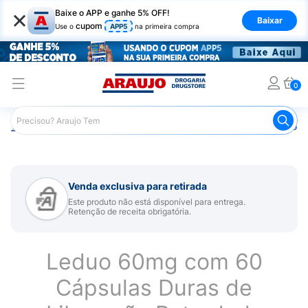
×
Baixe o APP e ganhe 5% OFF!
Baixar
cupom
Use o
APP5
na primeira compra
0
Araujo
Medicamentos
Remédio para Sistema Nervoso Ce
Venda exclusiva para retirada
Este produto não está disponível para entrega.
Retenção de receita obrigatória.
Leduo 60mg com 60
Cápsulas Duras de