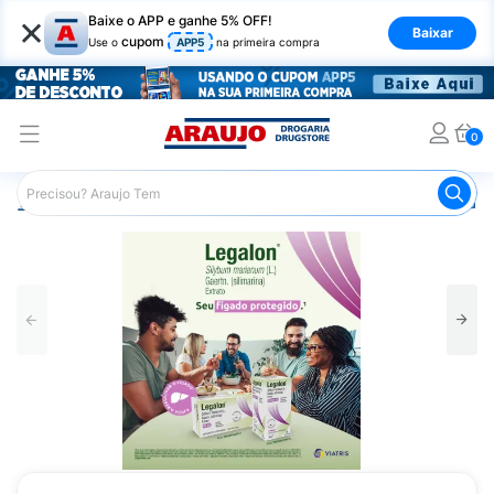
×
Baixe o APP e ganhe 5% OFF!
Baixar
cupom
Use o
APP5
na primeira compra
0
Araujo
Medicamentos
Remédio para o Estômago e Gastro