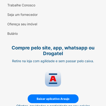
digestivos, desconforto abdominal, fraqueza,
Trabalhe Conosco
falta de apetite e enjoo
Seja um fornecedor
COMO DEVO USAR:
Siga corretamente o
Ofereça seu imóvel
modo de usar. Em caso de dúvidas sobre este
medicamento, procure orientação do(a)
Bulário
farmacêutico(a). Não desaparecendo os
sintomas, procure orientação do(a) seu(sua)
Compre pelo site, app, whatsapp ou
médico(a) ou cirurgião(ã)-dentista. Este
Drogatel
medicamento não deve ser partido, aberto ou
mastigado.
Retire na loja com agilidade e sem passar pelo caixa.
Baixar aplicativo Araujo
Ofertas, novidades e praticidade no seu celular