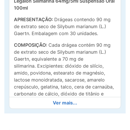
Legalon Silimarina 64mg/5ml Suspensão Oral
100ml
APRESENTAÇÃO:
Drágeas contendo 90 mg
de extrato seco de Silybum marianum (L.)
Gaertn. Embalagem com 30 unidades.
COMPOSIÇÃO:
Cada drágea contém 90 mg
de extrato seco de Silybum marianum (L.)
Gaertn, equivalente a 70 mg de
silimarina. Excipientes: dióxido de silício,
amido, povidona, estearato de magnésio,
lactose monoidratada, sacarose, amarelo
crepúsculo, gelatina, talco, cera de carnaúba,
carbonato de cálcio, dióxido de titânio e
goma arábica. O extrato de Silybum
Ver mais...
marianum (L.) Gaertn é padronizado para
conter entre 75,0 e 80,9% de silimarina, que é
uma mistura dos compostos flavonoides
silibinina, isosilibinina, silidianina e