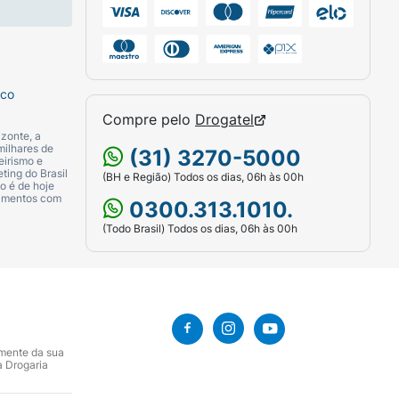
sco
Compre pelo
Drogatel
zonte, a
milhares de
(31) 3270-5000
eirismo e
ting do Brasil
(BH e Região) Todos os dias, 06h às 00h
o é de hoje
camentos com
0300.313.1010.
(Todo Brasil) Todos os dias, 06h às 00h
amente da sua
a Drogaria