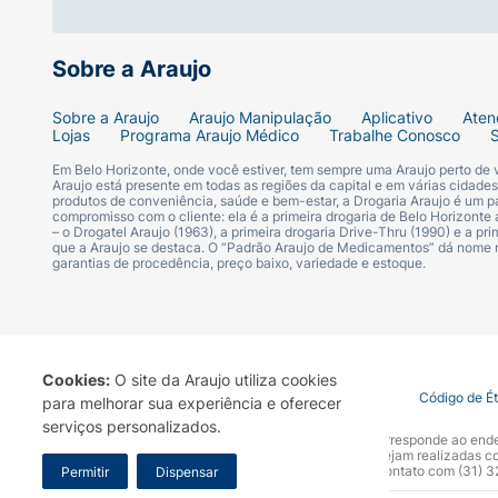
Sobre a Araujo
Sobre a Araujo
Araujo Manipulação
Aplicativo
Aten
Lojas
Programa Araujo Médico
Trabalhe Conosco
Em Belo Horizonte, onde você estiver, tem sempre uma Araujo perto de
Araujo está presente em todas as regiões da capital e em várias cidade
produtos de conveniência, saúde e bem-estar, a Drogaria Araujo é um pa
compromisso com o cliente: ela é a primeira drogaria de Belo Horizonte a
– o Drogatel Araujo (1963), a primeira drogaria Drive-Thru (1990) e a 
que a Araujo se destaca. O “Padrão Araujo de Medicamentos” dá nome
garantias de procedência, preço baixo, variedade e estoque.
Cookies:
O site da Araujo utiliza cookies
Termo de Uso
Portal da Privacidade
Covid-19
Código de É
para melhorar sua experiência e oferecer
serviços personalizados.
A Drogaria Araujo S/A informa que o seu site oficial corresponde ao e
marca. Para sua segurança recomendamos que não sejam realizadas com
Araujo S.A. Em caso de dúvidas, gentileza entrar em contato com (31)
Permitir
Dispensar