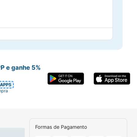
PP e ganhe 5%
APP5
mpra
Formas de Pagamento