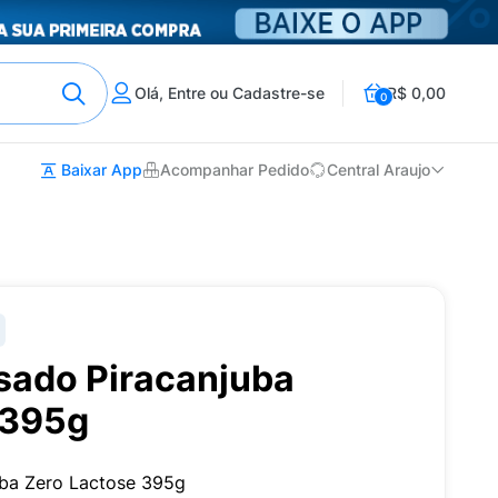
Olá, Entre ou Cadastre-se
R$ 0,00
0
Baixar App
Acompanhar Pedido
Central Araujo
sado Piracanjuba
 395g
uba Zero Lactose 395g