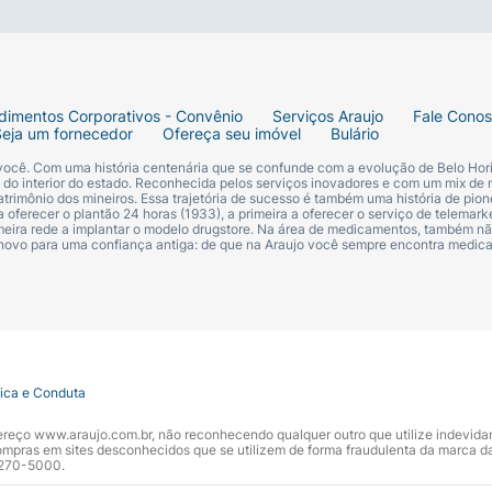
dimentos Corporativos - Convênio
Serviços Araujo
Fale Cono
Seja um fornecedor
Ofereça seu imóvel
Bulário
 você. Com uma história centenária que se confunde com a evolução de Belo Hori
s do interior do estado. Reconhecida pelos serviços inovadores e com um mix de 
trimônio dos mineiros. Essa trajetória de sucesso é também uma história de pion
 oferecer o plantão 24 horas (1933), a primeira a oferecer o serviço de telemarke
primeira rede a implantar o modelo drugstore. Na área de medicamentos, também nã
 novo para uma confiança antiga: de que na Araujo você sempre encontra medi
tica e Conduta
ndereço www.araujo.com.br, não reconhecendo qualquer outro que utilize indevid
pras em sites desconhecidos que se utilizem de forma fraudulenta da marca d
 3270-5000.