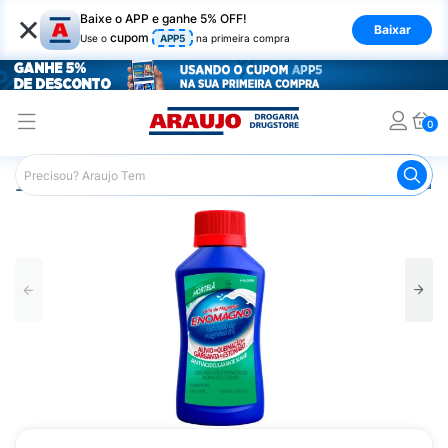
×
Baixe o APP e ganhe 5% OFF!
Baixar
cupom
Use o
APP5
na primeira compra
0
Araujo
Medicamentos
Remédio para o Estômago e Gastro