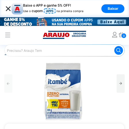
×
Baixe o APP e ganhe 5% OFF!
Baixar
cupom
Use o
APP5
na primeira compra
0
Araujo
Mercado
Padaria e Café da Manhã
Leite
L