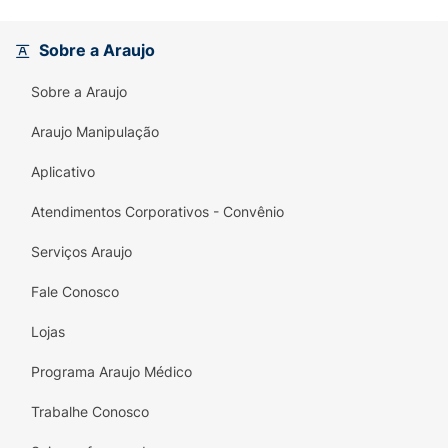
cada dia especial com Chamyto!
Ingredientes :
Sobre a Araujo
Leite reconstituído desnatado e/ou leite
Sobre a Araujo
desnatado, preparado sabor morango (água,
açúcar, suco de maçã, zinco (sulfato de
Araujo Manipulação
zinco), estabilizante pectina, acidulante ácido
Aplicativo
cítrico, aromatizante, corantes natural carmim
e caramelo IV, conservador sorbato de
Atendimentos Corporativos - Convênio
potássio e antiespumante polidimetilsiloxano),
soro de leite reconstituído, açúcar e
Serviços Araujo
fermentos lácteos.
Fale Conosco
Alérgicos:
Lojas
Contém Glúten* :
Programa Araujo Médico
Não Contém
Trabalhe Conosco
Aromatizante* :