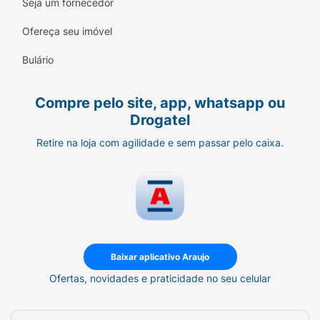
Seja um fornecedor
Sintético Idêntico ao Natural
Ofereça seu imóvel
Contém Lactose* :
Bulário
Contém
Compre pelo site, app, whatsapp ou
Contém Leite :
Drogatel
Contém
Retire na loja com agilidade e sem passar pelo caixa.
Contém Leite - Derivados :
Contém
Baixar aplicativo Araujo
Ofertas, novidades e praticidade no seu celular