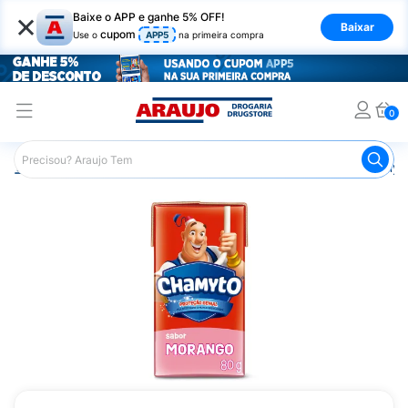
×
Baixe o APP e ganhe 5% OFF!
Baixar
cupom
Use o
APP5
na primeira compra
0
Araujo
Mercado
Laticínios
Leite Fermentado Chamyt