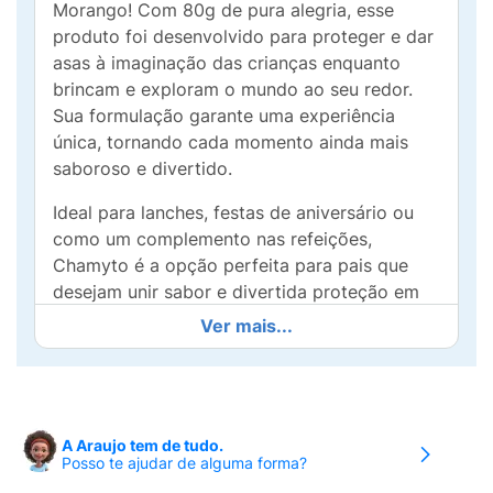
Morango! Com 80g de pura alegria, esse
produto foi desenvolvido para proteger e dar
asas à imaginação das crianças enquanto
brincam e exploram o mundo ao seu redor.
Sua formulação garante uma experiência
única, tornando cada momento ainda mais
saboroso e divertido.
Ideal para lanches, festas de aniversário ou
como um complemento nas refeições,
Chamyto é a opção perfeita para pais que
desejam unir sabor e divertida proteção em
um só produto. Com o Caráter envolvente de
Ver mais...
seu mascote, o Chamyto inspira brincadeiras
e descobertas. Aposte na proteção genial do
Chamyto sabor morango e proporcione
momentos inesquecíveis aos pequenos!
A Araujo tem de tudo.
Posso te ajudar de alguma forma?
Experimente agora e veja como é fácil tornar