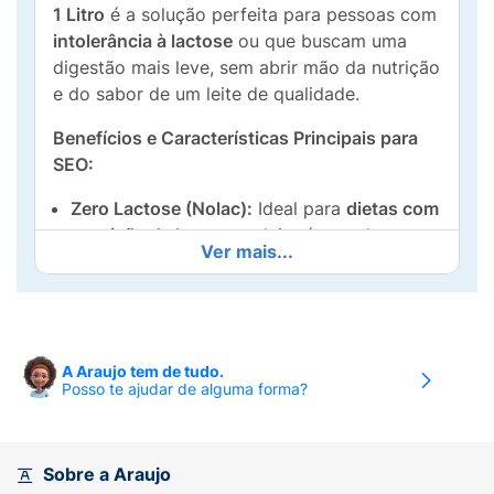
1 Litro
é a solução perfeita para pessoas com
intolerância à lactose
ou que buscam uma
digestão mais leve, sem abrir mão da nutrição
e do sabor de um leite de qualidade.
Benefícios e Características Principais para
SEO:
Zero Lactose (Nolac):
Ideal para
dietas com
restrição de lactose
, o leite é tratado com a
Ver mais...
enzima lactase para quebrar a lactose,
garantindo uma digestão fácil e sem
desconforto.
Leite UHT Integral (3% de Gordura):
A Araujo tem de tudo.
Mantém o teor de gordura e os nutrientes
Posso te ajudar de alguma forma?
essenciais do leite integral, oferecendo a
cremosidade e o sabor que você espera.
Sobre a Araujo
Fonte de Cálcio:
Contribui para a saúde