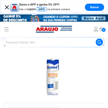
×
Baixe o APP e ganhe 5% OFF!
Baixar
cupom
Use o
APP5
na primeira compra
0
Araujo
Mercado
Laticínios
Leite Integral Itambé Zero