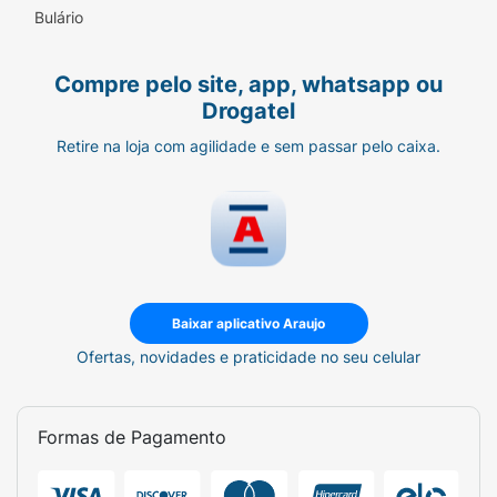
Bulário
Para quem busca uma vida mais saudável e
saborosa, o
Leite UHT Integral Zero Lactose
Compre pelo site, app, whatsapp ou
Itambé Nolac 1 Litro
é a escolha inteligente.
Drogatel
Adquira já o seu e elimine a lactose, não o
sabor!
Retire na loja com agilidade e sem passar pelo caixa.
Baixar aplicativo Araujo
Ofertas, novidades e praticidade no seu celular
Formas de Pagamento