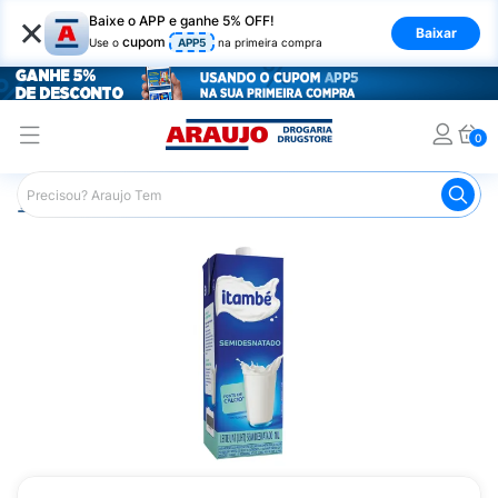
×
Baixe o APP e ganhe 5% OFF!
Baixar
cupom
Use o
APP5
na primeira compra
0
Araujo
Mercado
Padaria e Café da Manhã
Leite
L