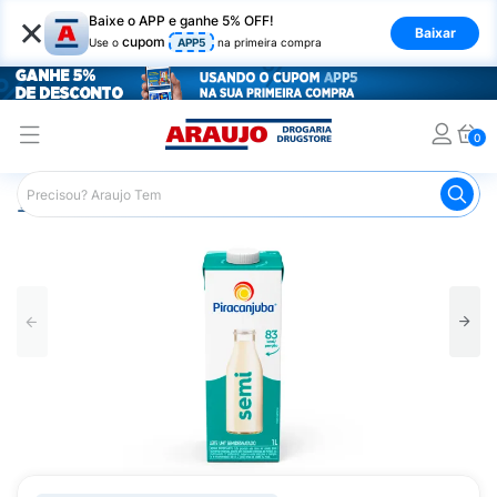
×
Baixe o APP e ganhe 5% OFF!
Baixar
cupom
Use o
APP5
na primeira compra
0
Araujo
Mercado
Padaria e Café da Manhã
Leite
L