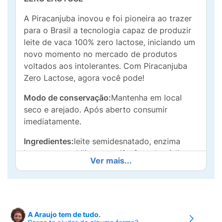
A Piracanjuba inovou e foi pioneira ao trazer
para o Brasil a tecnologia capaz de produzir
leite de vaca 100% zero lactose, iniciando um
novo momento no mercado de produtos
voltados aos intolerantes. Com Piracanjuba
Zero Lactose, agora você pode!
Modo de conservação:
Mantenha em local
seco e arejado. Após aberto consumir
imediatamente.
Ingredientes:
leite semidesnatado, enzima
lactase e estabilizantes trifosfato de sódio,
Ver mais...
citrato de sódio, monofosfato de sódio,
difosfato de sódio.
Alergênicos:
CONTÉM LEITE. NÃO CONTÉM
GLÚTEN.
A Araujo tem de tudo.