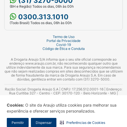
(31) 3270-5000
(BH e Região) Todos os dias, 06h às 00h
0300.313.1010
(Todo Brasil) Todos os dias, 06h às 00h
Termo de Uso
Portal da Privacidade
Covid-19
Código de Ética e Conduta
A Drogaria Araujo S/A informa que o seu site oficial corresponde ao
endereço www.araujo.com.br, não reconhecendo qualquer outro que
utilize indevidamente da sua marca. Para sua segurança recomendamos
que não sejam realizadas compras em sites desconhecidos que se utilizem
de forma fraudulenta da marca da Drogaria Araujo S.A. Em caso de
dúvidas, gentileza entrar em contato com (31) 3270-5000.
Razão Social: Drogaria Araujo S.A | CNPJ: 17.256.512.0001-16 | Endereço:
Rua Curitiba 327 - Centro - CEP: 30170-120 - Belo Horizonte - MG |
Telefones: 0300.313.1010 e (31) 3270-5000 Horário de funcionamento -
06:00h às 00:00h | Consultores técnicos responsáveis: Hairton Ayres
Cookies:
O site da Araujo utiliza cookies para melhorar sua
Azevedo Guimarães – CRF 10.965 | Yasmin Silva Alvarenga – CRF 52.584 -
Consultor substituto: Thiago Aguiar Pinheiro - CRF Nº 13.748. Alvará
experiência e oferecer serviços personalizados.
Sanitário: 2025020713 | Autorização de Funcionamento da Empresa (AFE):
7.16355-1
Permitir
Dispensar
Preferências de Cookies