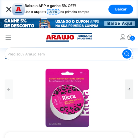
×
Baixe o APP e ganhe 5% OFF!
Baixar
cupom
Use o
APP5
na primeira compra
0
Araujo
Beleza e Cuidados
Unhas
Esmaltes
Lenço 