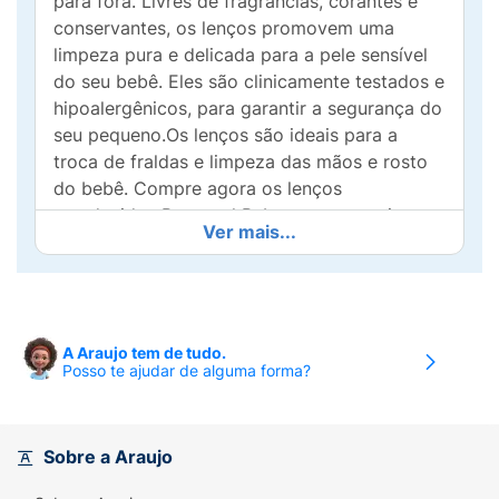
para fora. Livres de fragrâncias, corantes e
conservantes, os lenços promovem uma
limpeza pura e delicada para a pele sensível
do seu bebê. Eles são clinicamente testados e
hipoalergênicos, para garantir a segurança do
seu pequeno.Os lenços são ideais para a
troca de fraldas e limpeza das mãos e rosto
do bebê. Compre agora os lenços
umedecidos Bepantol Baby para garantir a
Ver mais...
limpeza pura e delicada que seu bebê
merece.Para uma proteção extra, após a
limpeza com os Lenços Umedecidos Bepantol
Baby, aplique uma camada de Bepantol Baby
Creme Antiassaduras. Descarte o lenço usado
A Araujo tem de tudo.
Posso te ajudar de alguma forma?
logo após o uso e não jogue no vaso
sanitário.Escolha os lenços umedecidos
Bepantol Baby para uma limpeza pura e
delicada, e sinta o puro amor em cada troca.
Sobre a Araujo