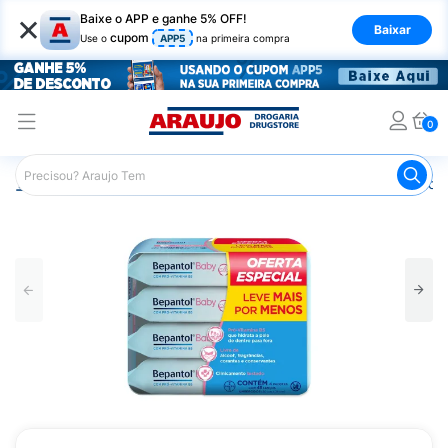
×
Baixe o APP e ganhe 5% OFF!
Baixar
cupom
Use o
APP5
na primeira compra
0
Araujo
Infantil
Troca de Fraldas
Lenços Umedecidos