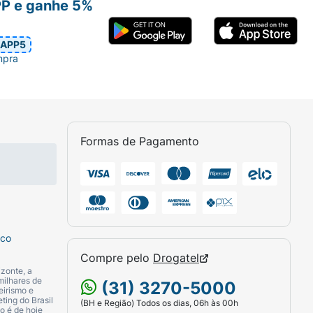
PP e ganhe 5%
 em passeios.
APP5
mpra
Baby
!
Formas de Pagamento
sco
Compre pelo
Drogatel
zonte, a
milhares de
(31) 3270-5000
eirismo e
ting do Brasil
(BH e Região) Todos os dias, 06h às 00h
o é de hoje