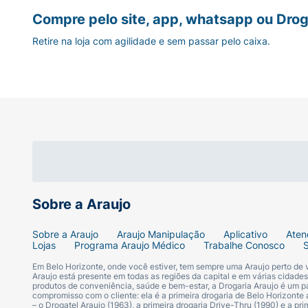
Compre pelo site, app, whatsapp ou Drog
Tamanho Ideal:
Contém
96 unidades
(14c
Retire na loja com agilidade e sem passar pelo caixa.
Garanta o máximo de cuidado, limpeza e p
Sobre a Araujo
Sobre a Araujo
Araujo Manipulação
Aplicativo
Aten
Lojas
Programa Araujo Médico
Trabalhe Conosco
Em Belo Horizonte, onde você estiver, tem sempre uma Araujo perto de
Araujo está presente em todas as regiões da capital e em várias cidade
produtos de conveniência, saúde e bem-estar, a Drogaria Araujo é um pa
compromisso com o cliente: ela é a primeira drogaria de Belo Horizonte a
– o Drogatel Araujo (1963), a primeira drogaria Drive-Thru (1990) e a 