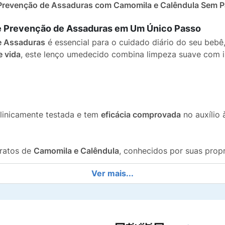
Prevenção de Assaduras com Camomila e Calêndula Sem 
e Prevenção de Assaduras em Um Único Passo
e Assaduras
é essencial para o cuidado diário do seu bebê,
e vida
, este lenço umedecido combina limpeza suave com i
linicamente testada e tem
eficácia comprovada
no auxílio
ratos de
Camomila e Calêndula
, conhecidos por suas prop
Ver mais...
enos
e
não contém álcool etílico
, o que é fundamental para
te para ser suave e seguro.