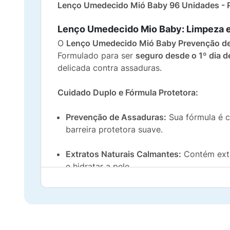
Lenço Umedecido Mió Baby 96 Unidades - 
Lenço Umedecido Mio Baby: Limpeza 
O
Lenço Umedecido Mió Baby Prevenção d
Formulado para ser
seguro desde o 1º dia d
delicada contra assaduras.
Cuidado Duplo e Fórmula Protetora:
Prevenção de Assaduras:
Sua fórmula é c
barreira protetora suave.
Extratos Naturais Calmantes:
Contém ext
e hidratar a pele.
Fórmula Livre de:
É totalmente
Sem Parab
sensível do bebê.
Hipoalergênico:
Testado dermatologicamen