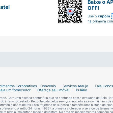
Baixe o A
atel
OFF!
m x 16cm cada), prático para o uso em casa ou para levar
Use o
cupom
na primeira co
roteção contra assaduras com os
Lenços Umedecidos Mió 
dimentos Corporativos - Convênio
Serviços Araujo
Fale Cono
Seja um fornecedor
Ofereça seu imóvel
Bulário
 você. Com uma história centenária que se confunde com a evolução de Belo Hori
s do interior do estado. Reconhecida pelos serviços inovadores e com um mix de 
trimônio dos mineiros. Essa trajetória de sucesso é também uma história de pion
 oferecer o plantão 24 horas (1933), a primeira a oferecer o serviço de telemarke
primeira rede a implantar o modelo drugstore. Na área de medicamentos, também nã