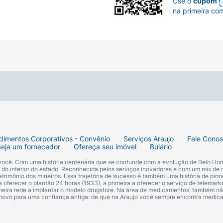
Use o
cupom
na primeira co
dimentos Corporativos - Convênio
Serviços Araujo
Fale Cono
Seja um fornecedor
Ofereça seu imóvel
Bulário
 você. Com uma história centenária que se confunde com a evolução de Belo Hori
s do interior do estado. Reconhecida pelos serviços inovadores e com um mix de 
trimônio dos mineiros. Essa trajetória de sucesso é também uma história de pion
 oferecer o plantão 24 horas (1933), a primeira a oferecer o serviço de telemarke
primeira rede a implantar o modelo drugstore. Na área de medicamentos, também nã
 novo para uma confiança antiga: de que na Araujo você sempre encontra medi