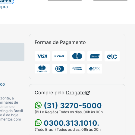
APP5
mpra
Formas de Pagamento
sco
Compre pelo
Drogatel
zonte, a
milhares de
(31) 3270-5000
eirismo e
ting do Brasil
(BH e Região) Todos os dias, 06h às 00h
o é de hoje
camentos com
0300.313.1010.
(Todo Brasil) Todos os dias, 06h às 00h