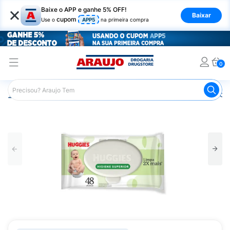
×
Baixe o APP e ganhe 5% OFF!
Baixar
cupom
Use o
APP5
na primeira compra
0
Araujo
Infantil
Troca de Fraldas
Lenços Umedecidos