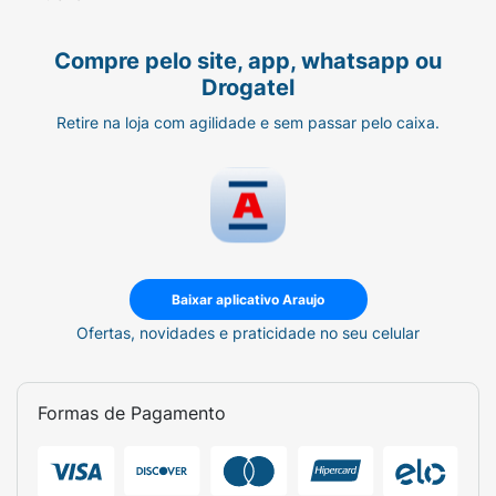
LIMPEZA PROFUNDA:
Os lenços umedecidos
Compre pelo site, app, whatsapp ou
Huggies Higiene Superior, entregam limpeza
Drogatel
profunda desde a primeira passada. Foram
pensados para limpar em qualquer situação,
Retire na loja com agilidade e sem passar pelo caixa.
tornando-se perfeitos para completar o dia a
dia.
QUALIDADE HUGGIES:
Os lenços umedecidos
Huggies Higiene Superior são a escolha
Baixar aplicativo Araujo
segura para uma pele limpinha e hidratada.
Ofertas, novidades e praticidade no seu celular
Garantem um cuidado completo. A qualidade
Huggies é incomparável para garantir o
cuidado de quem você ama.
Formas de Pagamento