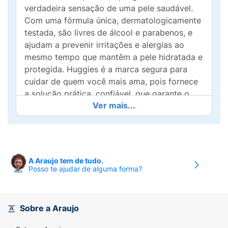
verdadeira sensação de uma pele saudável.
Com uma fórmula única, dermatologicamente
testada, são livres de álcool e parabenos, e
ajudam a prevenir irritações e alergias ao
mesmo tempo que mantêm a pele hidratada e
protegida. Huggies é a marca segura para
cuidar de quem você mais ama, pois fornece
a solução prática, confiável, que garante o
Ver mais...
cuidado ideal para toda a família.
REMOVE ATÉ SUJEIRAS INVISÍVEIS:
Os
lenços umedecidos Huggies Higiene Superior
removem até sujeiras invisíveis sem agredir a
A Araujo tem de tudo.
pele. Dermatologicamente testado para
Posso te ajudar de alguma forma?
entregar uma suavidade insuperável.
Sobre a Araujo
MAIOR PROTEÇÃO PARA A PELE:
Os lenços