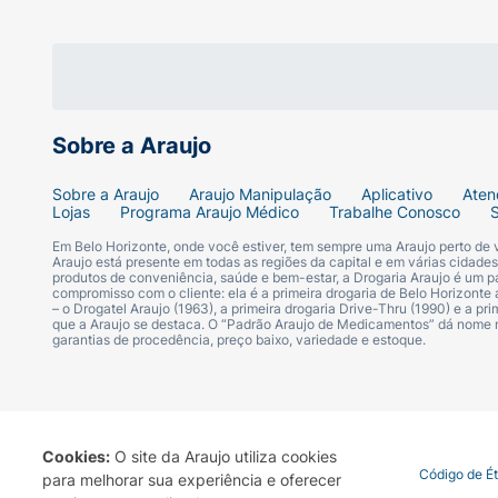
Sobre a Araujo
Sobre a Araujo
Araujo Manipulação
Aplicativo
Aten
Lojas
Programa Araujo Médico
Trabalhe Conosco
Em Belo Horizonte, onde você estiver, tem sempre uma Araujo perto de
Araujo está presente em todas as regiões da capital e em várias cidade
produtos de conveniência, saúde e bem-estar, a Drogaria Araujo é um pa
compromisso com o cliente: ela é a primeira drogaria de Belo Horizonte a
– o Drogatel Araujo (1963), a primeira drogaria Drive-Thru (1990) e a 
que a Araujo se destaca. O “Padrão Araujo de Medicamentos” dá nome
garantias de procedência, preço baixo, variedade e estoque.
Cookies:
O site da Araujo utiliza cookies
Termo de Uso
Portal da Privacidade
Covid-19
Código de É
para melhorar sua experiência e oferecer