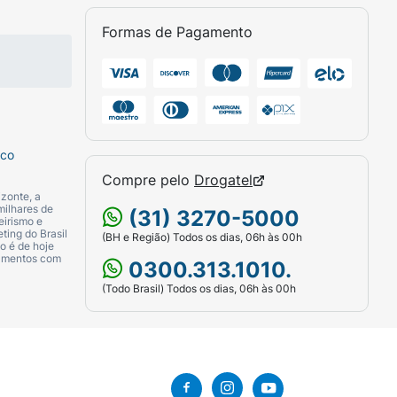
Formas de Pagamento
sco
Compre pelo
Drogatel
zonte, a
milhares de
(31) 3270-5000
eirismo e
ting do Brasil
(BH e Região) Todos os dias, 06h às 00h
o é de hoje
camentos com
0300.313.1010.
(Todo Brasil) Todos os dias, 06h às 00h