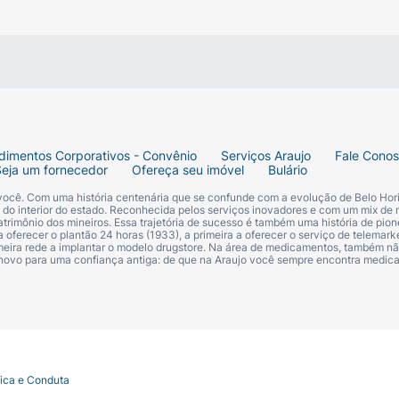
dimentos Corporativos - Convênio
Serviços Araujo
Fale Cono
Seja um fornecedor
Ofereça seu imóvel
Bulário
 você. Com uma história centenária que se confunde com a evolução de Belo Hori
s do interior do estado. Reconhecida pelos serviços inovadores e com um mix de 
trimônio dos mineiros. Essa trajetória de sucesso é também uma história de pion
 oferecer o plantão 24 horas (1933), a primeira a oferecer o serviço de telemarke
primeira rede a implantar o modelo drugstore. Na área de medicamentos, também nã
 novo para uma confiança antiga: de que na Araujo você sempre encontra medi
tica e Conduta