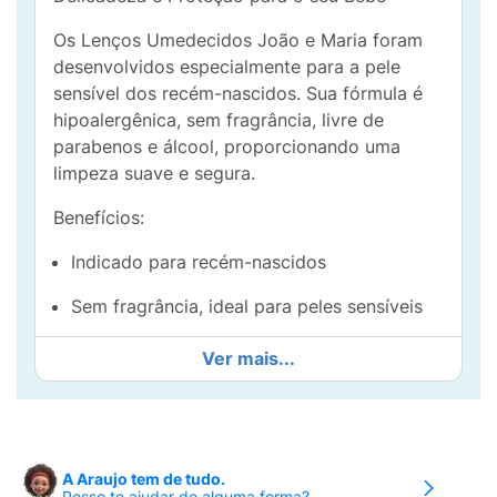
Os Lenços Umedecidos João e Maria foram
desenvolvidos especialmente para a pele
sensível dos recém-nascidos. Sua fórmula é
hipoalergênica, sem fragrância, livre de
parabenos e álcool, proporcionando uma
limpeza suave e segura.
Benefícios:
Indicado para recém-nascidos
Sem fragrância, ideal para peles sensíveis
Hipoalergênico, livre de parabenos e álcool
Ver mais...
Embalagem prática com 90 unidades
A escolha perfeita para manter o bebê
sempre limpo e protegido com conforto e
A Araujo tem de tudo.
segurança.
Posso te ajudar de alguma forma?