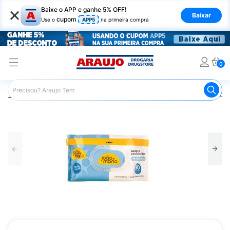
×
Baixe o APP e ganhe 5% OFF!
Baixar
cupom
Use o
APP5
na primeira compra
0
Araujo
Infantil
Troca de Fraldas
Lenços Umedecidos