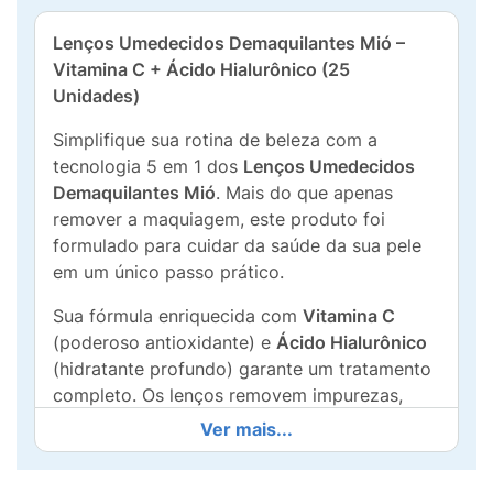
Lenços Umedecidos Demaquilantes Mió –
Vitamina C + Ácido Hialurônico (25
Unidades)
Simplifique sua rotina de beleza com a
tecnologia 5 em 1 dos
Lenços Umedecidos
Demaquilantes Mió
. Mais do que apenas
remover a maquiagem, este produto foi
formulado para cuidar da saúde da sua pele
em um único passo prático.
Sua fórmula enriquecida com
Vitamina C
(poderoso antioxidante) e
Ácido Hialurônico
(hidratante profundo) garante um tratamento
completo. Os lenços removem impurezas,
oleosidade e maquiagem à prova d'água,
Ver mais...
deixando a pele limpa, fresca e revitalizada.
Benefícios 5 em 1: