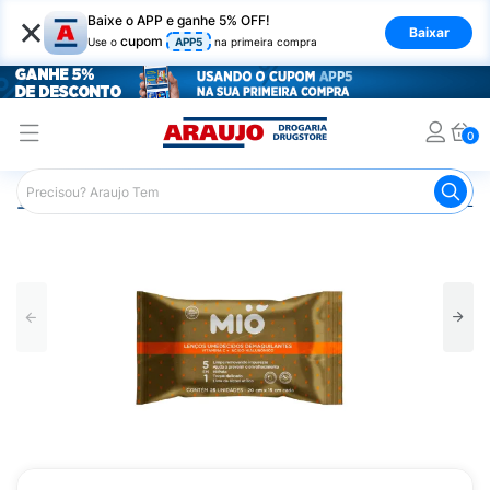
×
Baixe o APP e ganhe 5% OFF!
Baixar
cupom
Use o
APP5
na primeira compra
0
Araujo
Beleza e Cuidados
Cuidados com o Rosto
Lim