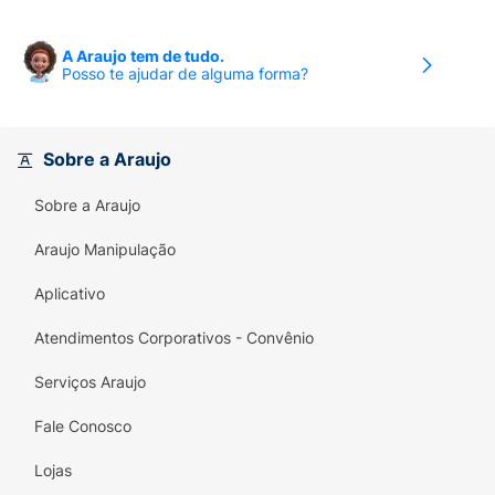
Limpa:
Remove impurezas profundas.
A Araujo tem de tudo.
Posso te ajudar de alguma forma?
Previne o Envelhecimento:
Ação
antioxidante da Vitamina C.
Hidrata:
Ácido Hialurônico retém a
Sobre a Araujo
umidade.
Sobre a Araujo
Toque Delicado:
Tecido macio que não
Araujo Manipulação
agride o rosto.
Aplicativo
Seguro:
Livre de álcool etílico, testado
dermatologicamente e
Atendimentos Corporativos - Convênio
oftalmologicamente.
Serviços Araujo
Fale Conosco
Lojas