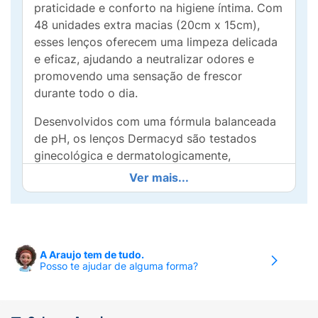
praticidade e conforto na higiene íntima. Com
48 unidades extra macias (20cm x 15cm),
esses lenços oferecem uma limpeza delicada
e eficaz, ajudando a neutralizar odores e
promovendo uma sensação de frescor
durante todo o dia.
Desenvolvidos com uma fórmula balanceada
de pH, os lenços Dermacyd são testados
ginecológica e dermatologicamente,
garantindo segurança e conforto. Perfeitos
Ver mais...
para uso diário, eles se tornam indispensáveis
em sua rotina, seja em casa ou em
movimento.
Não abra mão da sua saúde íntima. Inclua os
A Araujo tem de tudo.
Posso te ajudar de alguma forma?
lenços umedecidos Dermacyd Neutralize em
sua embalagem e sinta a diferença de uma
higiene completa e de qualidade, onde quer