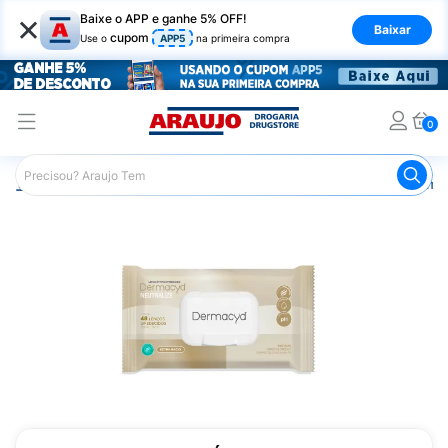
×
Baixe o APP e ganhe 5% OFF!
Baixar
cupom
Use o
APP5
na primeira compra
0
Araujo
Higiene Pessoal
Cuidados Íntimos
Lenço Umed