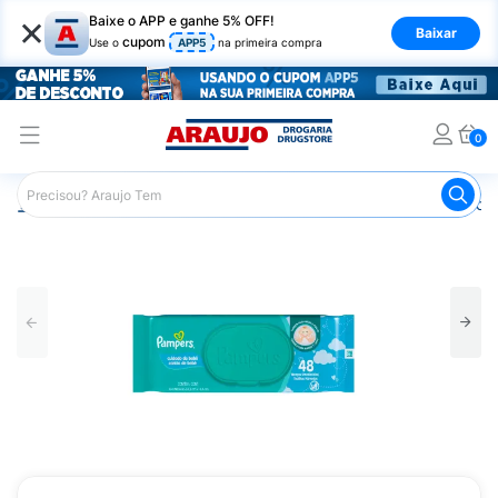
×
Baixe o APP e ganhe 5% OFF!
Baixar
cupom
Use o
APP5
na primeira compra
0
Araujo
Infantil
Troca de Fraldas
Lenços Umedecidos