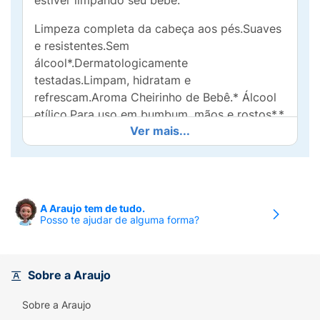
estiver limpando seu bebê.
Limpeza completa da cabeça aos pés.Suaves
e resistentes.Sem
álcool*.Dermatologicamente
testadas.Limpam, hidratam e
refrescam.Aroma Cheirinho de Bebê.* Álcool
etílico.Para uso em bumbum, mãos e rostos*.*
Ver mais...
Não use dentro dos olhos.
Modo de Uso :
Usar
o lenço umedecido nas áreas que deseja
limpar.
A Araujo tem de tudo.
Posso te ajudar de alguma forma?
Sobre a Araujo
Sobre a Araujo