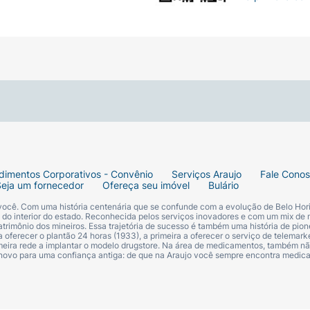
dimentos Corporativos - Convênio
Serviços Araujo
Fale Cono
Seja um fornecedor
Ofereça seu imóvel
Bulário
 você. Com uma história centenária que se confunde com a evolução de Belo Hori
s do interior do estado. Reconhecida pelos serviços inovadores e com um mix de 
trimônio dos mineiros. Essa trajetória de sucesso é também uma história de pion
 oferecer o plantão 24 horas (1933), a primeira a oferecer o serviço de telemarke
primeira rede a implantar o modelo drugstore. Na área de medicamentos, também nã
 novo para uma confiança antiga: de que na Araujo você sempre encontra medi