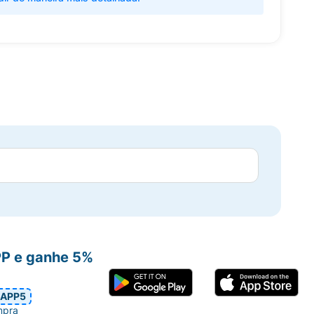
PP e ganhe 5%
APP5
mpra