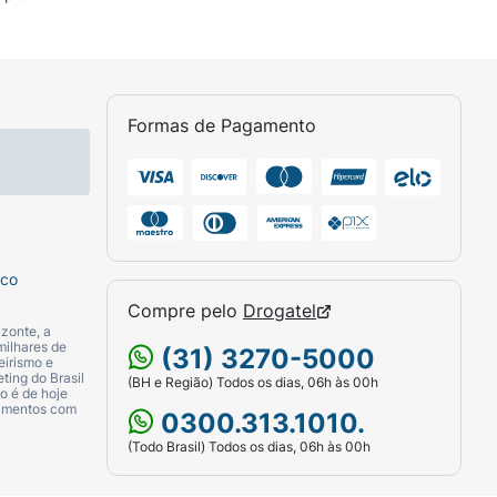
Formas de Pagamento
sco
Compre pelo
Drogatel
zonte, a
milhares de
(31) 3270-5000
eirismo e
ting do Brasil
(BH e Região) Todos os dias, 06h às 00h
o é de hoje
camentos com
0300.313.1010.
(Todo Brasil) Todos os dias, 06h às 00h