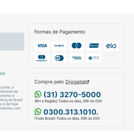
Formas de Pagamento
sco
Compre pelo
Drogatel
zonte, a
milhares de
(31) 3270-5000
eirismo e
ting do Brasil
(BH e Região) Todos os dias, 06h às 00h
o é de hoje
camentos com
0300.313.1010.
(Todo Brasil) Todos os dias, 06h às 00h