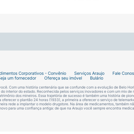
dimentos Corporativos - Convênio
Serviços Araujo
Fale Cono
Seja um fornecedor
Ofereça seu imóvel
Bulário
 você. Com uma história centenária que se confunde com a evolução de Belo Hori
s do interior do estado. Reconhecida pelos serviços inovadores e com um mix de 
trimônio dos mineiros. Essa trajetória de sucesso é também uma história de pion
 oferecer o plantão 24 horas (1933), a primeira a oferecer o serviço de telemarke
primeira rede a implantar o modelo drugstore. Na área de medicamentos, também nã
 novo para uma confiança antiga: de que na Araujo você sempre encontra medi