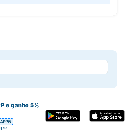
PP e ganhe 5%
APP5
mpra