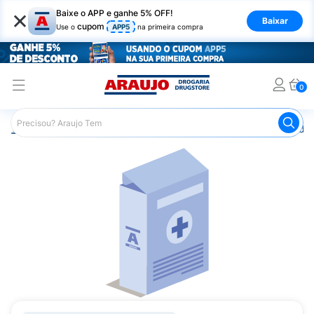
×
Baixe o APP e ganhe 5% OFF!
Baixar
cupom
Use o
APP5
na primeira compra
0
Araujo
Medicamentos
Remédios Hormonais
Remédio 