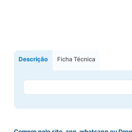
Descrição
Ficha Técnica
Compre pelo site, app, whatsapp ou Drog