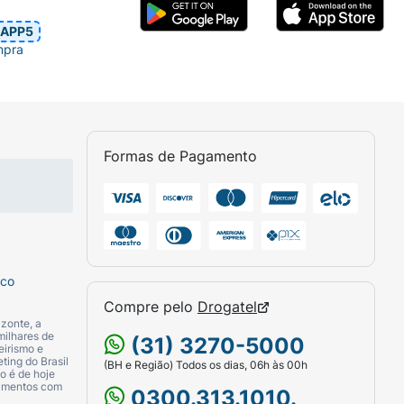
APP5
mpra
Formas de Pagamento
sco
Compre pelo
Drogatel
zonte, a
milhares de
(31) 3270-5000
eirismo e
ting do Brasil
(BH e Região) Todos os dias, 06h às 00h
o é de hoje
camentos com
0300.313.1010.