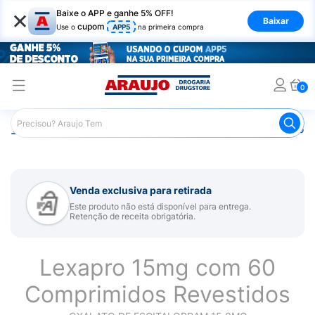
×
Baixe o APP e ganhe 5% OFF!
Baixar
cupom
Use o
APP5
na primeira compra
0
Araujo
Medicamentos
Remédio para Sistema Nervoso Ce
Venda exclusiva para retirada
Este produto não está disponível para entrega.
Retenção de receita obrigatória.
Lexapro 15mg com 60
Comprimidos Revestidos