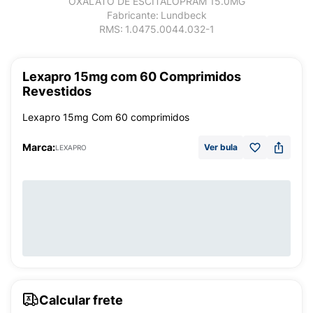
OXALATO DE ESCITALOPRAM 15.0MG
Fabricante:
Lundbeck
RMS:
1.0475.0044.032-1
Lexapro 15mg com 60 Comprimidos
Revestidos
Lexapro 15mg Com 60 comprimidos
Marca:
Ver bula
LEXAPRO
Calcular frete