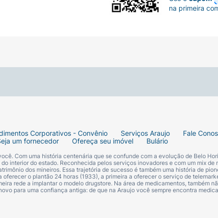
na primeira co
dimentos Corporativos - Convênio
Serviços Araujo
Fale Cono
Seja um fornecedor
Ofereça seu imóvel
Bulário
 você. Com uma história centenária que se confunde com a evolução de Belo Hori
s do interior do estado. Reconhecida pelos serviços inovadores e com um mix de 
trimônio dos mineiros. Essa trajetória de sucesso é também uma história de pion
 oferecer o plantão 24 horas (1933), a primeira a oferecer o serviço de telemarke
primeira rede a implantar o modelo drugstore. Na área de medicamentos, também nã
 novo para uma confiança antiga: de que na Araujo você sempre encontra medi