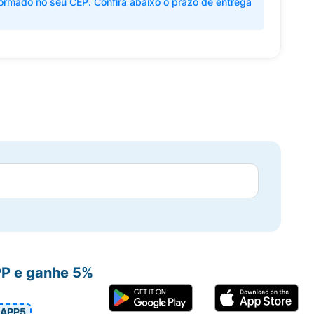
ormado no seu CEP. Confira abaixo o prazo de entrega
PP e ganhe 5%
APP5