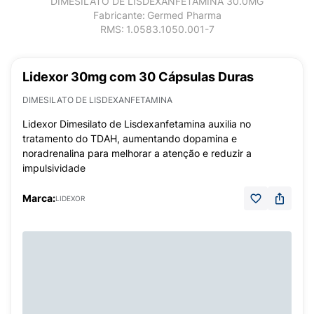
DIMESILATO DE LISDEXANFETAMINA 30.0MG
Fabricante:
Germed Pharma
RMS:
1.0583.1050.001-7
Lidexor 30mg com 30 Cápsulas Duras
DIMESILATO DE LISDEXANFETAMINA
Lidexor Dimesilato de Lisdexanfetamina auxilia no
tratamento do TDAH, aumentando dopamina e
noradrenalina para melhorar a atenção e reduzir a
impulsividade
Marca:
LIDEXOR