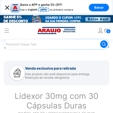
×
Baixe o APP e ganhe 5% OFF!
Baixar
cupom
Use o
APP5
na primeira compra
0
Araujo
Medicamentos
Remédio para Sistema Nervoso Ce
Venda exclusiva para retirada
Este produto não está disponível para entrega.
Retenção de receita obrigatória.
Lidexor 30mg com 30
Cápsulas Duras