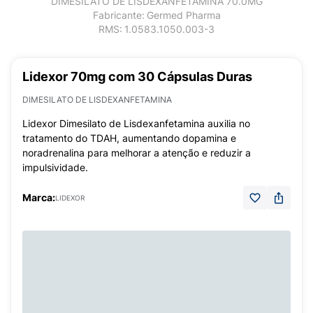
DIMESILATO DE LISDEXANFETAMINA 70.0MG
Fabricante:
Germed Pharma
RMS:
1.0583.1050.003-3
Lidexor 70mg com 30 Cápsulas Duras
DIMESILATO DE LISDEXANFETAMINA
Lidexor Dimesilato de Lisdexanfetamina auxilia no
tratamento do TDAH, aumentando dopamina e
noradrenalina para melhorar a atenção e reduzir a
impulsividade.
Marca:
LIDEXOR