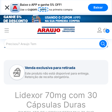
×
Baixe o APP e ganhe 5% OFF!
Baixar
cupom
Use o
APP5
na primeira compra
0
Araujo
Medicamentos
Remédio para Sistema Nervoso Ce
Venda exclusiva para retirada
Este produto não está disponível para entrega.
Retenção de receita obrigatória.
Lidexor 70mg com 30
Cápsulas Duras