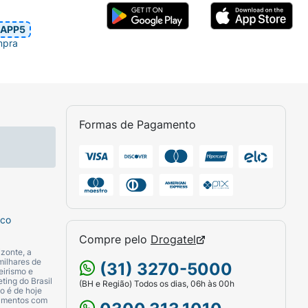
APP5
mpra
Formas de Pagamento
sco
Compre pelo
Drogatel
zonte, a
milhares de
(31) 3270-5000
eirismo e
ting do Brasil
(BH e Região) Todos os dias, 06h às 00h
o é de hoje
camentos com