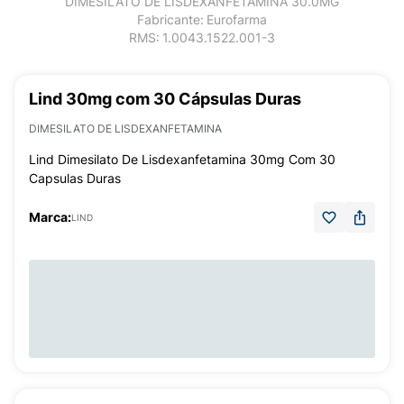
DIMESILATO DE LISDEXANFETAMINA 30.0MG
Fabricante:
Eurofarma
RMS:
1.0043.1522.001-3
Lind 30mg com 30 Cápsulas Duras
DIMESILATO DE LISDEXANFETAMINA
Lind Dimesilato De Lisdexanfetamina 30mg Com 30
Capsulas Duras
Marca:
LIND