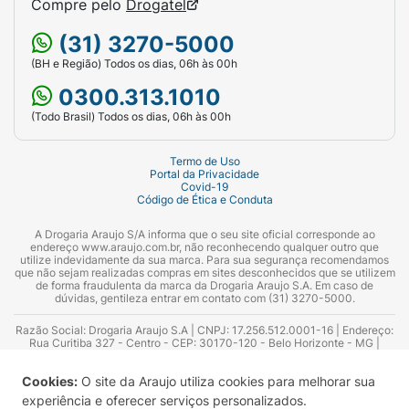
Compre pelo
Drogatel
(31) 3270-5000
(BH e Região) Todos os dias, 06h às 00h
0300.313.1010
(Todo Brasil) Todos os dias, 06h às 00h
Termo de Uso
Portal da Privacidade
Covid-19
Código de Ética e Conduta
A Drogaria Araujo S/A informa que o seu site oficial corresponde ao
endereço www.araujo.com.br, não reconhecendo qualquer outro que
utilize indevidamente da sua marca. Para sua segurança recomendamos
que não sejam realizadas compras em sites desconhecidos que se utilizem
de forma fraudulenta da marca da Drogaria Araujo S.A. Em caso de
dúvidas, gentileza entrar em contato com (31) 3270-5000.
Razão Social: Drogaria Araujo S.A | CNPJ: 17.256.512.0001-16 | Endereço:
Rua Curitiba 327 - Centro - CEP: 30170-120 - Belo Horizonte - MG |
Telefones: 0300.313.1010 e (31) 3270-5000 Horário de funcionamento -
06:00h às 00:00h | Consultores técnicos responsáveis: Hairton Ayres
Cookies:
O site da Araujo utiliza cookies para melhorar sua
Azevedo Guimarães – CRF 10.965 | Yasmin Silva Alvarenga – CRF 52.584 -
Consultor substituto: Thiago Aguiar Pinheiro - CRF Nº 13.748. Alvará
experiência e oferecer serviços personalizados.
Sanitário: 2025020713 | Autorização de Funcionamento da Empresa (AFE):