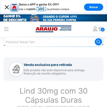
×
Baixe o APP e ganhe 5% OFF!
Baixar
cupom
Use o
APP5
na primeira compra
0
Araujo
Medicamentos
Remédio para Sistema Nervoso Ce
Venda exclusiva para retirada
Este produto não está disponível para entrega.
Retenção de receita obrigatória.
Lind 30mg com 30
Cápsulas Duras