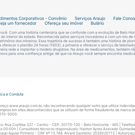
dimentos Corporativos - Convênio
Serviços Araujo
Fale Cono
Seja um fornecedor
Ofereça seu imóvel
Bulário
 você. Com uma história centenária que se confunde com a evolução de Belo Hori
s do interior do estado. Reconhecida pelos serviços inovadores e com um mix de 
trimônio dos mineiros. Essa trajetória de sucesso é também uma história de pion
 oferecer o plantão 24 horas (1933), a primeira a oferecer o serviço de telemarke
primeira rede a implantar o modelo drugstore. Na área de medicamentos, também nã
 novo para uma confiança antiga: de que na Araujo você sempre encontra medi
tica e Conduta
ndereço www.araujo.com.br, não reconhecendo qualquer outro que utilize indevid
pras em sites desconhecidos que se utilizem de forma fraudulenta da marca d
 3270-5000.
ço: Rua Curitiba 327 - Centro - CEP: 30170-120 - Belo Horizonte - MG | Telefon
s 00:00h | Consultores técnicos responsáveis: Hairton Ayres Azevedo Guimarã
hiago Aguiar Pinheiro - CRF Nº 13.748. Alvará Sanitário: 2025020713 | Autorizaç