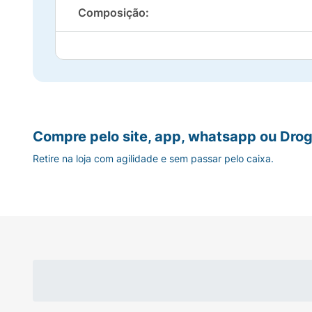
Composição:
Hydrogenated Castor Oil, Hydrogenated Cast
Octyldodecanol, Ethyl Trisiloxane, Polyiso
Seed Butter, Helianthus Annuus Seed Wax, Pa
77891, CI 77491, Dimethyl Isosorbide, CI 77
Hydroxide, Ethylhexylglycerin, Sesamum Indi
Tocopherol, Palmitoyl Tripeptide-1, Benzyl 
Compre pelo site, app, whatsapp ou Drog
Retire na loja com agilidade e sem passar pelo caixa.