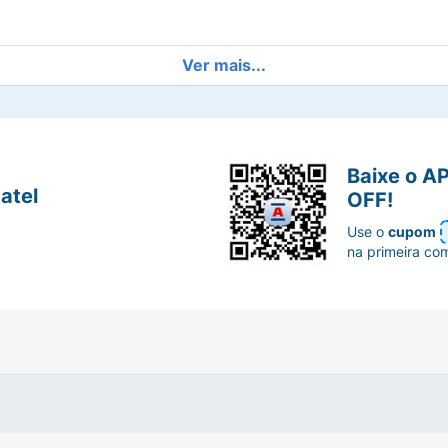
Ver mais...
or Oil/Adipic Acid Copolymer, Caprylic/Capric Triglycerid
butene, Capryloyl Glycerin/Sebacic Acid Copolymer, Copern
nthenyl Dibehenate/Oleate, Isopropyl Palmitate, Parfum, E
492, CI 77499, Tribehenin, Lecithin, Sorbitan Oleate, Stear
cum Seed Extract, Sorbitan Isostearate, Aqua, Swertia Chira
Baixe o A
Benzoate, Cinnamal, Coumarin.
atel
OFF!
Use o
cupom
na primeira co