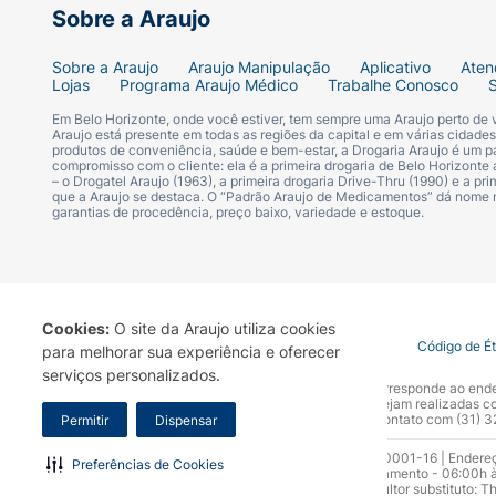
Sobre a Araujo
Sobre a Araujo
Araujo Manipulação
Aplicativo
Aten
Lojas
Programa Araujo Médico
Trabalhe Conosco
Em Belo Horizonte, onde você estiver, tem sempre uma Araujo perto de
Araujo está presente em todas as regiões da capital e em várias cidade
produtos de conveniência, saúde e bem-estar, a Drogaria Araujo é um pa
compromisso com o cliente: ela é a primeira drogaria de Belo Horizonte a
– o Drogatel Araujo (1963), a primeira drogaria Drive-Thru (1990) e a 
que a Araujo se destaca. O “Padrão Araujo de Medicamentos” dá nome
garantias de procedência, preço baixo, variedade e estoque.
Cookies:
O site da Araujo utiliza cookies
Termo de Uso
Portal da Privacidade
Covid-19
Código de É
para melhorar sua experiência e oferecer
serviços personalizados.
A Drogaria Araujo S/A informa que o seu site oficial corresponde ao e
marca. Para sua segurança recomendamos que não sejam realizadas com
Araujo S.A. Em caso de dúvidas, gentileza entrar em contato com (31)
Permitir
Dispensar
Razão Social: Drogaria Araujo S.A | CNPJ: 17.256.512.0001-16 | Endere
Preferências de Cookies
0300.313.1010 e (31) 3270-5000 Horário de funcionamento - 06:00h à
10.965 | Yasmin Silva Alvarenga – CRF 52.584 - Consultor substituto: T