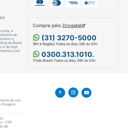
sco
Compre pelo
Drogatel
zonte, a
milhares de
(31) 3270-5000
eirismo e
ting do Brasil
(BH e Região) Todos os dias, 06h às 00h
o é de hoje
camentos com
0300.313.1010.
(Todo Brasil) Todos os dias, 06h às 00h
amente da sua
a Drogaria
es:
es – CRF
ão de