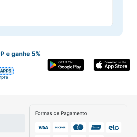
e, Butyrospermum Parkii Butter,
icia Cerifera Cera, Theobroma Grandiflorum
thylhexyl Palmitate, Phenoxyethanol, CI
ic Acid, Aluminum Hydroxide, Magnesium
ta Extract, Undaria Pinnatifida Extract,
PP e ganhe 5%
APP5
mpra
Formas de Pagamento